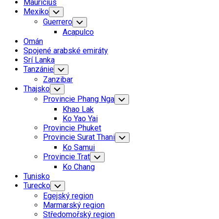
Mauricius
Mexiko
Toggle
Child
Guerrero
Toggle
Menu
Child
Acapulco
Menu
Omán
Spojené arabské emiráty
Srí Lanka
Tanzánie
Toggle
Child
Zanzibar
Menu
Thajsko
Toggle
Child
Provincie Phang Nga
Toggle
Menu
Child
Khao Lak
Menu
Ko Yao Yai
Provincie Phuket
Provincie Surat Thani
Toggle
Child
Ko Samui
Menu
Provincie Trat
Toggle
Child
Ko Chang
Menu
Tunisko
Turecko
Toggle
Child
Egejský region
Menu
Marmarský region
Středomořský region