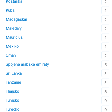
Kostarika
2
Kuba
1
Madagaskar
2
Maledivy
2
Mauricius
1
Mexiko
1
Omán
2
Spojené arabské emiráty
5
Srí Lanka
3
Tanzánie
3
Thajsko
8
Tunisko
9
Turecko
9