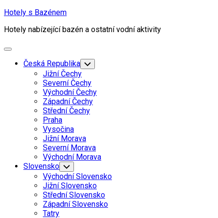
Skip
Hotely s Bazénem
to
Hotely nabízející bazén a ostatní vodní aktivity
content
Expand
Menu
Česká Republika
Toggle
Child
Jižní Čechy
Menu
Severní Čechy
Východní Čechy
Západní Čechy
Střední Čechy
Praha
Vysočina
Jižní Morava
Severní Morava
Východní Morava
Current
Slovensko
Toggle
Child
Page
Current
Východní Slovensko
Menu
Parent
Page
Jižní Slovensko
Parent
Střední Slovensko
Západní Slovensko
Tatry