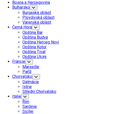
Bosna a Hercegovina
Bulharsko
Toggle
Child
Burgaská oblast
Menu
Plovdivská oblast
Varenská oblast
Černá Hora
Toggle
Child
Opština Bar
Menu
Opština Budva
Opština Herceg Novi
Opština Kotor
Opština Tivat
Opština Ulcinj
Francie
Toggle
Child
Marseille
Menu
Paříž
Chorvatsko
Toggle
Child
Dalmácie
Menu
Istrie
Střední Chorvatsko
Itálie
Toggle
Child
Řím
Menu
Sardinie
Sicílie