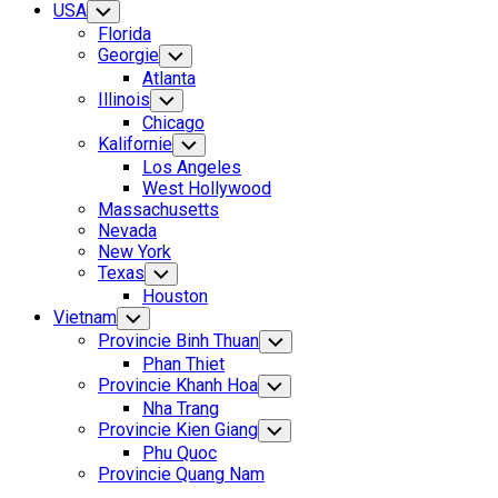
USA
Toggle
Child
Florida
Menu
Georgie
Toggle
Child
Atlanta
Menu
Illinois
Toggle
Child
Chicago
Menu
Kalifornie
Toggle
Child
Los Angeles
Menu
West Hollywood
Massachusetts
Nevada
New York
Texas
Toggle
Child
Houston
Menu
Vietnam
Toggle
Child
Provincie Binh Thuan
Toggle
Menu
Child
Phan Thiet
Menu
Provincie Khanh Hoa
Toggle
Child
Nha Trang
Menu
Provincie Kien Giang
Toggle
Child
Phu Quoc
Menu
Provincie Quang Nam