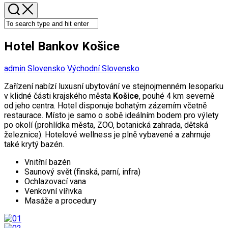
Hotel Bankov Košice
admin
Slovensko
Východní Slovensko
Zařízení nabízí luxusní ubytování ve stejnojmenném lesoparku
v klidné části krajského města
Košice
, pouhé 4 km severně
od jeho centra. Hotel disponuje bohatým zázemím včetně
restaurace. Místo je samo o sobě ideálním bodem pro výlety
po okolí (prohlídka města, ZOO, botanická zahrada, dětská
železnice). Hotelové wellness je plně vybavené a zahrnuje
také krytý bazén.
Vnitřní bazén
Saunový svět (finská, parní, infra)
Ochlazovací vana
Venkovní vířivka
Masáže a procedury