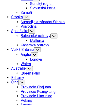
Child
Gorický region
Menu
Slovinská Istrie
Zámuří
Srbsko
Toggle
Child
Šumadija a západní Srbsko
Menu
Vojvodina
Španělsko
Toggle
Child
Baleárské ostrovy
Toggle
Menu
Child
Mallorca
Menu
Kanárské ostrovy
Velká Británie
Toggle
Child
Anglie
Toggle
Menu
Child
Londýn
Menu
Wales
Austrálie
Toggle
Child
Queensland
Menu
Bahamy
Čína
Toggle
Child
Provincie Chaj-nan
Menu
Provincie Kuang-tung
Provincie Liao-ning
Peking
Šanghaj