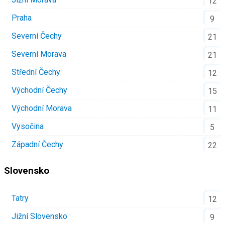
12
Praha
9
Severní Čechy
21
Severní Morava
21
Střední Čechy
12
Východní Čechy
15
Východní Morava
11
Vysočina
5
Západní Čechy
22
Slovensko
Tatry
12
Jižní Slovensko
9