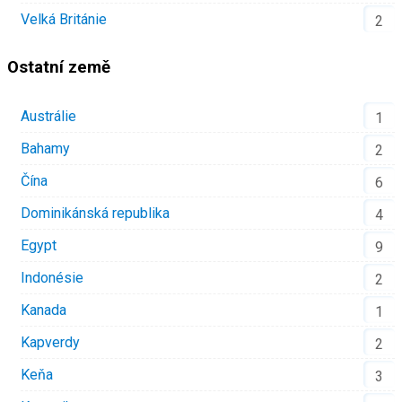
Velká Británie
2
Ostatní země
Austrálie
1
Bahamy
2
Čína
6
Dominikánská republika
4
Egypt
9
Indonésie
2
Kanada
1
Kapverdy
2
Keňa
3