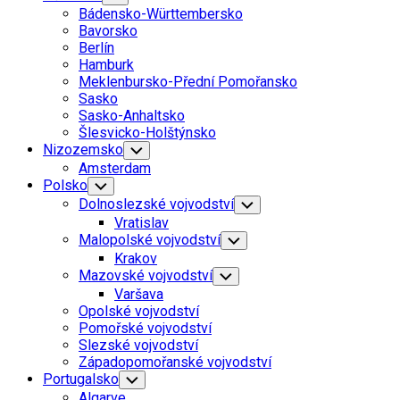
Child
Bádensko-Württembersko
Menu
Bavorsko
Berlín
Hamburk
Meklenbursko-Přední Pomořansko
Sasko
Sasko-Anhaltsko
Šlesvicko-Holštýnsko
Nizozemsko
Toggle
Child
Amsterdam
Menu
Polsko
Toggle
Child
Dolnoslezské vojvodství
Toggle
Menu
Child
Vratislav
Menu
Malopolské vojvodství
Toggle
Child
Krakov
Menu
Mazovské vojvodství
Toggle
Child
Varšava
Menu
Opolské vojvodství
Pomořské vojvodství
Slezské vojvodství
Západopomořanské vojvodství
Portugalsko
Toggle
Child
Algarve