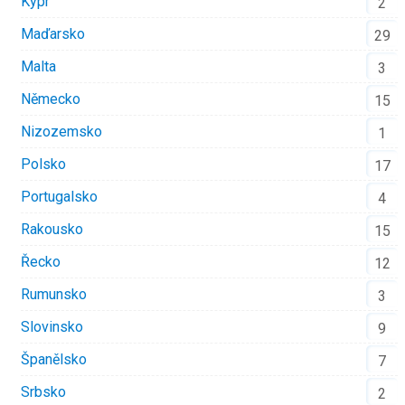
Kypr
2
Maďarsko
29
Malta
3
Německo
15
Nizozemsko
1
Polsko
17
Portugalsko
4
Rakousko
15
Řecko
12
Rumunsko
3
Slovinsko
9
Španělsko
7
Srbsko
2