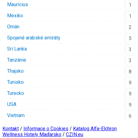
Mauricius
1
Mexiko
1
Omán
2
Spojené arabské emiráty
5
Srí Lanka
3
Tanzánie
3
Thajsko
8
Tunisko
9
Turecko
9
USA
9
Vietnam
6
Kontakt
/
Informace o Cookies
/
Katalog Alfa-Elchron
Wellness Hotely Maďarsko
/
CZIN.eu