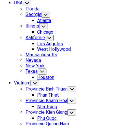
USA
Toggle
Child
Florida
Menu
Georgie
Toggle
Child
Atlanta
Menu
Illinois
Toggle
Child
Chicago
Menu
Kalifornie
Toggle
Child
Los Angeles
Menu
West Hollywood
Massachusetts
Nevada
New York
Texas
Toggle
Child
Houston
Menu
Vietnam
Toggle
Child
Provincie Binh Thuan
Toggle
Menu
Child
Phan Thiet
Menu
Provincie Khanh Hoa
Toggle
Child
Nha Trang
Menu
Provincie Kien Giang
Toggle
Child
Phu Quoc
Menu
Provincie Quang Nam