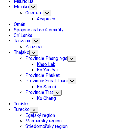
Mauricius
Mexiko
Toggle
Child
Guerrero
Toggle
Menu
Child
Acapulco
Menu
Omán
Spojené arabské emiráty
Srí Lanka
Tanzánie
Toggle
Child
Zanzibar
Menu
Thajsko
Toggle
Child
Provincie Phang Nga
Toggle
Menu
Child
Khao Lak
Menu
Ko Yao Yai
Provincie Phuket
Provincie Surat Thani
Toggle
Child
Ko Samui
Menu
Provincie Trat
Toggle
Child
Ko Chang
Menu
Tunisko
Turecko
Toggle
Child
Egejský region
Menu
Marmarský region
Středomořský region