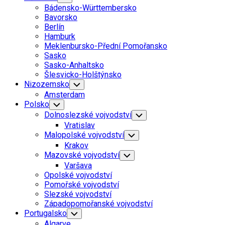
Child
Bádensko-Württembersko
Menu
Bavorsko
Berlín
Hamburk
Meklenbursko-Přední Pomořansko
Sasko
Sasko-Anhaltsko
Šlesvicko-Holštýnsko
Nizozemsko
Toggle
Child
Amsterdam
Menu
Polsko
Toggle
Child
Dolnoslezské vojvodství
Toggle
Menu
Child
Vratislav
Menu
Malopolské vojvodství
Toggle
Child
Krakov
Menu
Mazovské vojvodství
Toggle
Child
Varšava
Menu
Opolské vojvodství
Pomořské vojvodství
Slezské vojvodství
Západopomořanské vojvodství
Portugalsko
Toggle
Child
Algarve