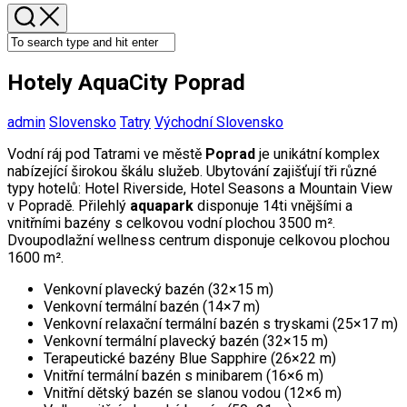
Hotely AquaCity Poprad
admin
Slovensko
Tatry
Východní Slovensko
Vodní ráj pod Tatrami ve městě
Poprad
je unikátní komplex
nabízející širokou škálu služeb. Ubytování zajišťují tři různé
typy hotelů: Hotel Riverside, Hotel Seasons a Mountain View
v Popradě. Přilehlý
aquapark
disponuje 14ti vnějšími a
vnitřními bazény s celkovou vodní plochou 3500 m².
Dvoupodlažní wellness centrum disponuje celkovou plochou
1600 m².
Venkovní plavecký bazén (32×15 m)
Venkovní termální bazén (14×7 m)
Venkovní relaxační termální bazén s tryskami (25×17 m)
Venkovní termální plavecký bazén (32×15 m)
Terapeutické bazény Blue Sapphire (26×22 m)
Vnitřní termální bazén s minibarem (16×6 m)
Vnitřní dětský bazén se slanou vodou (12×6 m)