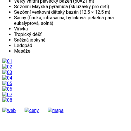
Velky vnitřní plavecký bazén (50×21 m)
Sezónní Mayská pyramida (skluzavky pro děti)
Sezónní venkovní dětský bazén (12,5 × 12,5 m)
Sauny (finská, infrasauna, bylinková, pekelná pára,
eukalyptová, solná)
Vířivka
Tropický déšť
Sněžná jeskyně
Ledopád
Masáže