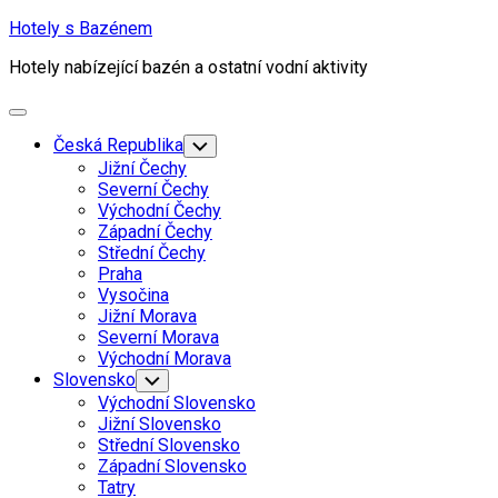
Skip
Hotely s Bazénem
to
Hotely nabízející bazén a ostatní vodní aktivity
content
Expand
Menu
Česká Republika
Toggle
Child
Jižní Čechy
Menu
Severní Čechy
Východní Čechy
Západní Čechy
Střední Čechy
Praha
Vysočina
Jižní Morava
Severní Morava
Východní Morava
Current
Slovensko
Toggle
Child
Page
Current
Východní Slovensko
Menu
Parent
Page
Jižní Slovensko
Parent
Střední Slovensko
Západní Slovensko
Current
Tatry