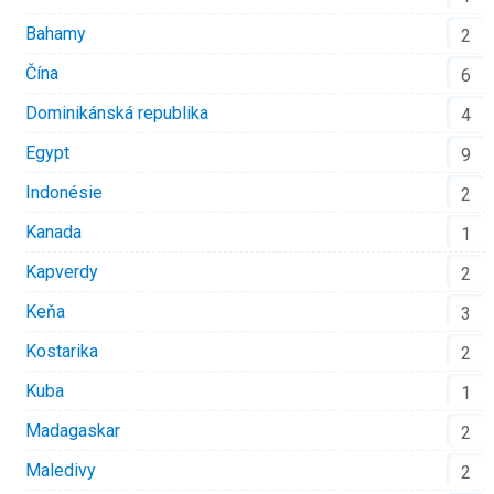
Bahamy
2
Čína
6
Dominikánská republika
4
Egypt
9
Indonésie
2
Kanada
1
Kapverdy
2
Keňa
3
Kostarika
2
Kuba
1
Madagaskar
2
Maledivy
2