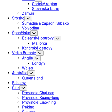
Child
Gorický region
Menu
Slovinská Istrie
Zámuří
Srbsko
Toggle
Child
Šumadija a západní Srbsko
Menu
Vojvodina
Španělsko
Toggle
Child
Baleárské ostrovy
Toggle
Menu
Child
Mallorca
Menu
Kanárské ostrovy
Velká Británie
Toggle
Child
Anglie
Toggle
Menu
Child
Londýn
Menu
Wales
Austrálie
Toggle
Child
Queensland
Menu
Bahamy
Čína
Toggle
Child
Provincie Chaj-nan
Menu
Provincie Kuang-tung
Provincie Liao-ning
Peking
Šanghaj