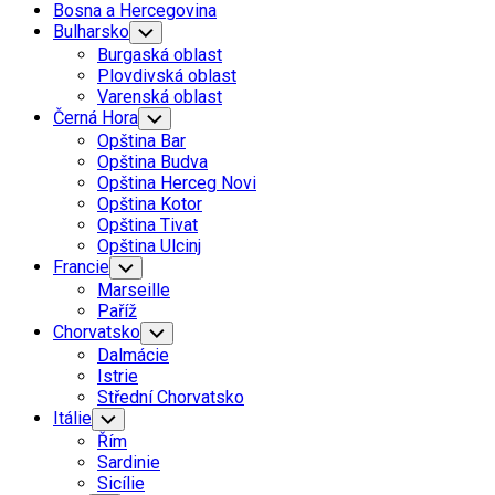
Page
Bosna a Hercegovina
Parent
Bulharsko
Toggle
Child
Burgaská oblast
Menu
Plovdivská oblast
Varenská oblast
Černá Hora
Toggle
Child
Opština Bar
Menu
Opština Budva
Opština Herceg Novi
Opština Kotor
Opština Tivat
Opština Ulcinj
Francie
Toggle
Child
Marseille
Menu
Paříž
Chorvatsko
Toggle
Child
Dalmácie
Menu
Istrie
Střední Chorvatsko
Itálie
Toggle
Child
Řím
Menu
Sardinie
Sicílie