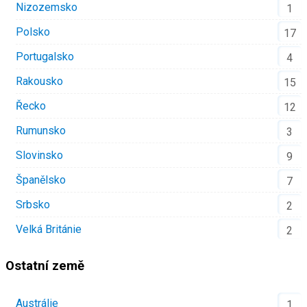
Nizozemsko
1
Polsko
17
Portugalsko
4
Rakousko
15
Řecko
12
Rumunsko
3
Slovinsko
9
Španělsko
7
Srbsko
2
Velká Británie
2
Ostatní země
Austrálie
1