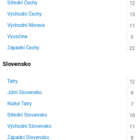
Střední Čechy
12
Východní Čechy
15
Východní Morava
11
Vysočina
5
Západní Čechy
22
Slovensko
Tatry
12
Jižní Slovensko
9
Nízké Tatry
7
Střední Slovensko
10
Východní Slovensko
11
Západní Slovensko
9