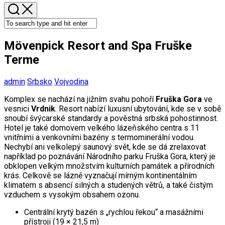
Mövenpick Resort and Spa Fruške
Terme
admin
Srbsko
Vojvodina
Komplex se nachází na jižním svahu pohoří
Fruška Gora
ve
vesnici
Vrdnik
. Resort nabízí luxusní ubytování, kde se v sobě
snoubí švýcarské standardy a pověstná srbská pohostinnost.
Hotel je také domovem velkého lázeňského centra s 11
vnitřními a venkovními bazény s termominerální vodou.
Nechybí ani velkolepý saunový svět, kde se dá zrelaxovat
například po poznávání Národního parku Fruška Gora, který je
obklopen velkým množstvím kulturních památek a přírodních
krás. Celkově se lázně vyznačují mírným kontinentálním
klimatem s absencí silných a studených větrů, a také čistým
vzduchem s vysokým obsahem ozonu.
Centrální krytý bazén s „rychlou řekou“ a masážními
přístroji (19 × 21,5 m)