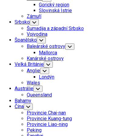
Child
Gorický region
Menu
Slovinská Istrie
Zámuří
Current
Srbsko
Toggle
Child
Page
Šumadija a západní Srbsko
Menu
Parent
Current
Vojvodina
Page
Španělsko
Toggle
Child
Parent
Baleárské ostrovy
Toggle
Menu
Child
Mallorca
Menu
Kanárské ostrovy
Velká Británie
Toggle
Child
Anglie
Toggle
Menu
Child
Londýn
Menu
Wales
Austrálie
Toggle
Child
Queensland
Menu
Bahamy
Čína
Toggle
Child
Provincie Chaj-nan
Menu
Provincie Kuang-tung
Provincie Liao-ning
Peking
Šanghaj