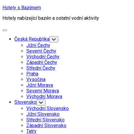
Skip
Hotely s Bazénem
to
Hotely nabízející bazén a ostatní vodní aktivity
content
Expand
Menu
Česká Republika
Toggle
Child
Jižní Čechy
Menu
Severní Čechy
Východní Čechy
Západní Čechy
Střední Čechy
Praha
Vysočina
Jižní Morava
Severní Morava
Východní Morava
Slovensko
Toggle
Child
Východní Slovensko
Menu
Jižní Slovensko
Střední Slovensko
Západní Slovensko
Tatry