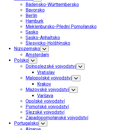
Child
Bádensko-Württembersko
Menu
Bavorsko
Berlín
Hamburk
Meklenbursko-Přední Pomořansko
Sasko
Sasko-Anhaltsko
Šlesvicko-Holštýnsko
Nizozemsko
Toggle
Child
Amsterdam
Menu
Polsko
Toggle
Child
Dolnoslezské vojvodství
Toggle
Menu
Child
Vratislav
Menu
Malopolské vojvodství
Toggle
Child
Krakov
Menu
Mazovské vojvodství
Toggle
Child
Varšava
Menu
Opolské vojvodství
Pomořské vojvodství
Slezské vojvodství
Západopomořanské vojvodství
Portugalsko
Toggle
Child
Algarve