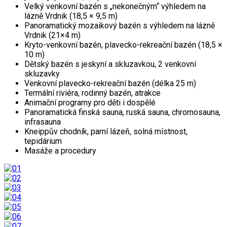
Velký venkovní bazén s „nekonečným“ výhledem na
lázně Vrdnik (18,5 × 9,5 m)
Panoramatický mozaikový bazén s výhledem na lázně
Vrdnik (21×4 m)
Kryto-venkovní bazén, plavecko-rekreační bazén (18,5 ×
10 m)
Dětský bazén s jeskyní a skluzavkou, 2 venkovní
skluzavky
Venkovní plavecko-rekreační bazén (délka 25 m)
Termální riviéra, rodinný bazén, atrakce
Animační programy pro děti i dospělé
Panoramatická finská sauna, ruská sauna, chromosauna,
infrasauna
Kneippův chodník, parní lázeň, solná místnost,
tepidárium
Masáže a procedury