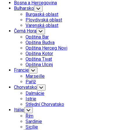
Bosna a Hercegovina
Bulharsko
Toggle
Child
Burgaská oblast
Menu
Plovdivská oblast
Varenská oblast
Černá Hora
Toggle
Child
Opština Bar
Menu
Opština Budva
Opština Herceg Novi
Opština Kotor
Opština Tivat
Opština Ulcinj
Francie
Toggle
Child
Marseille
Menu
Paříž
Chorvatsko
Toggle
Child
Dalmácie
Menu
Istrie
Střední Chorvatsko
Itálie
Toggle
Child
Řím
Menu
Sardinie
Sicílie