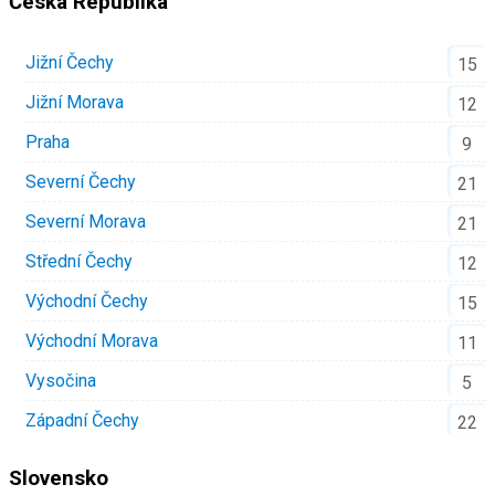
Česká Republika
Jižní Čechy
15
Jižní Morava
12
Praha
9
Severní Čechy
21
Severní Morava
21
Střední Čechy
12
Východní Čechy
15
Východní Morava
11
Vysočina
5
Západní Čechy
22
Slovensko