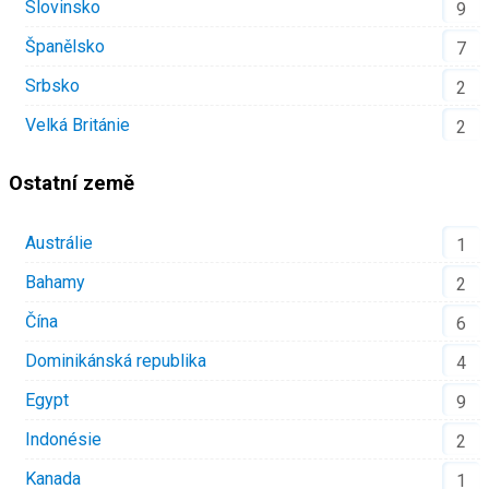
Slovinsko
9
Španělsko
7
Srbsko
2
Velká Británie
2
Ostatní země
Austrálie
1
Bahamy
2
Čína
6
Dominikánská republika
4
Egypt
9
Indonésie
2
Kanada
1