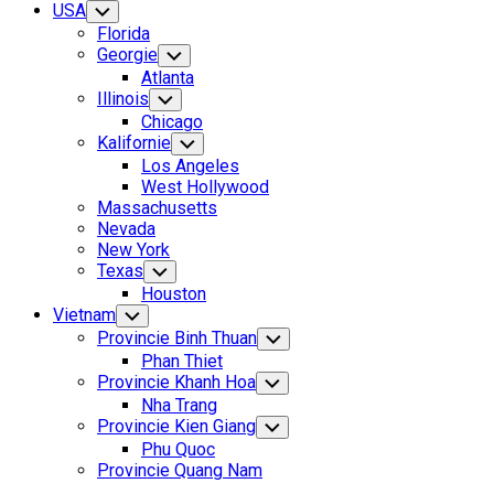
USA
Toggle
Child
Florida
Menu
Georgie
Toggle
Child
Atlanta
Menu
Illinois
Toggle
Child
Chicago
Menu
Kalifornie
Toggle
Child
Los Angeles
Menu
West Hollywood
Massachusetts
Nevada
New York
Texas
Toggle
Child
Houston
Menu
Vietnam
Toggle
Child
Provincie Binh Thuan
Toggle
Menu
Child
Phan Thiet
Menu
Provincie Khanh Hoa
Toggle
Child
Nha Trang
Menu
Provincie Kien Giang
Toggle
Child
Phu Quoc
Menu
Provincie Quang Nam