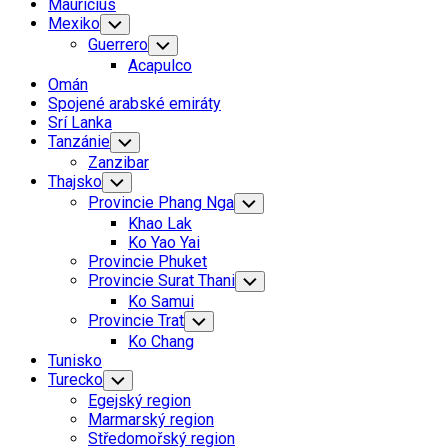
Mauricius
Mexiko
Toggle
Child
Guerrero
Toggle
Menu
Child
Acapulco
Menu
Omán
Spojené arabské emiráty
Srí Lanka
Tanzánie
Toggle
Child
Zanzibar
Menu
Thajsko
Toggle
Child
Provincie Phang Nga
Toggle
Menu
Child
Khao Lak
Menu
Ko Yao Yai
Provincie Phuket
Provincie Surat Thani
Toggle
Child
Ko Samui
Menu
Provincie Trat
Toggle
Child
Ko Chang
Menu
Tunisko
Turecko
Toggle
Child
Egejský region
Menu
Marmarský region
Středomořský region