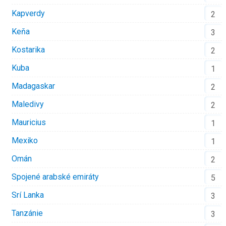
Kapverdy
2
Keňa
3
Kostarika
2
Kuba
1
Madagaskar
2
Maledivy
2
Mauricius
1
Mexiko
1
Omán
2
Spojené arabské emiráty
5
Srí Lanka
3
Tanzánie
3