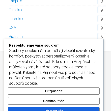
Thajsko
8
Tunisko
9
Turecko
9
USA
9
Vietnam
6
Respektujeme vaše soukromí
Soubory cookie nám pomáhají zlepšit uživatelský
komfort, poskytovat personalizovaný obsah a
analyzovat návštěvnost. Kliknutím na
Přizpůsobit
si
můžete vybrat, které soubory cookie chcete
povolit. Klikněte na
Přijmout vše
pro souhlas nebo
na
Odmítnout vše
pro odmítnutí volitelných
Kontakt
/
Informace o Cookies
/
Katalog Alfa-Elchron
souborů cookie.
Wellness Hotely Maďarsko
/
CZIN.eu
Copyright © 2026
Přizpůsobit
Odmítnout vše
Přijmout vše