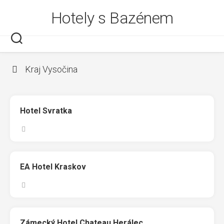
Skip
Hotely s Bazénem
to
content
Kraj Vysočina
Hotel Svratka
EA Hotel Kraskov
Zámecký Hotel Chateau Herálec