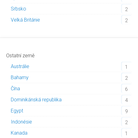
Srbsko
2
Velká Británie
2
Ostatní země
Austrálie
1
Bahamy
2
Čína
6
Dominikánská republika
4
Egypt
9
Indonésie
2
Kanada
1