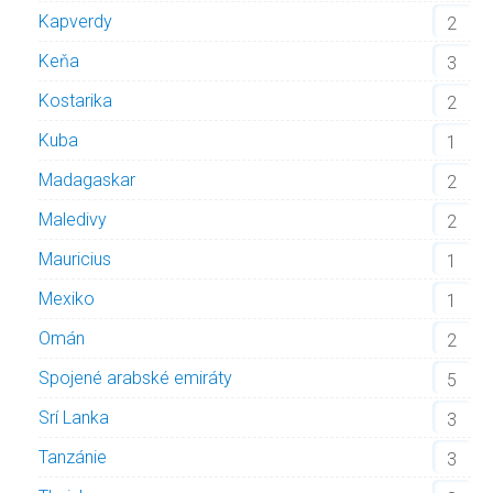
Kapverdy
2
Keňa
3
Kostarika
2
Kuba
1
Madagaskar
2
Maledivy
2
Mauricius
1
Mexiko
1
Omán
2
Spojené arabské emiráty
5
Srí Lanka
3
Tanzánie
3