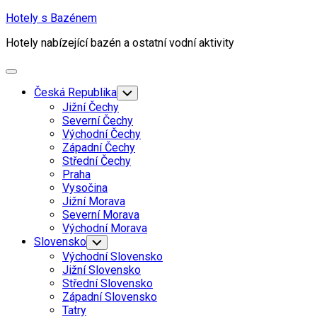
Skip
Hotely s Bazénem
to
Hotely nabízející bazén a ostatní vodní aktivity
content
Expand
Menu
Current
Česká Republika
Toggle
Child
Page
Jižní Čechy
Menu
Parent
Severní Čechy
Current
Východní Čechy
Page
Západní Čechy
Parent
Current
Střední Čechy
Page
Praha
Parent
Vysočina
Jižní Morava
Severní Morava
Východní Morava
Slovensko
Toggle
Child
Východní Slovensko
Menu
Jižní Slovensko
Střední Slovensko
Západní Slovensko
Tatry