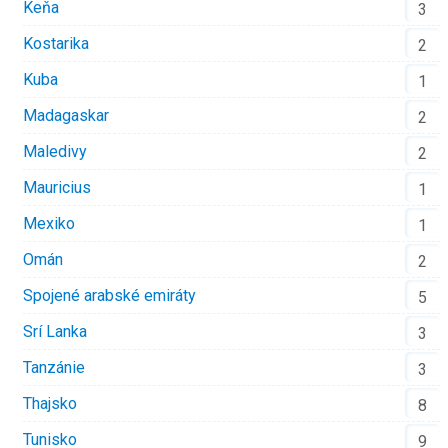
Keňa
3
Kostarika
2
Kuba
1
Madagaskar
2
Maledivy
2
Mauricius
1
Mexiko
1
Omán
2
Spojené arabské emiráty
5
Srí Lanka
3
Tanzánie
3
Thajsko
8
Tunisko
9