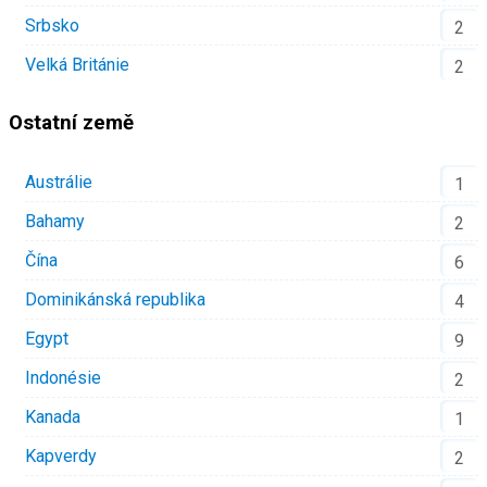
Srbsko
2
Velká Británie
2
Ostatní země
Austrálie
1
Bahamy
2
Čína
6
Dominikánská republika
4
Egypt
9
Indonésie
2
Kanada
1
Kapverdy
2