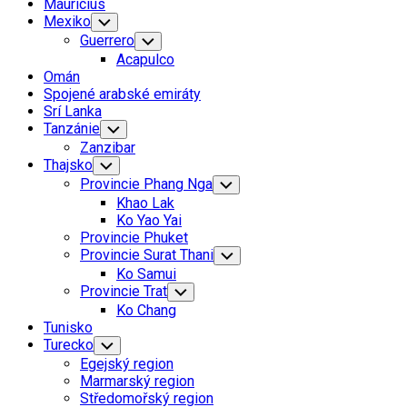
Mauricius
Mexiko
Toggle
Child
Guerrero
Toggle
Menu
Child
Acapulco
Menu
Omán
Spojené arabské emiráty
Srí Lanka
Tanzánie
Toggle
Child
Zanzibar
Menu
Thajsko
Toggle
Child
Provincie Phang Nga
Toggle
Menu
Child
Khao Lak
Menu
Ko Yao Yai
Provincie Phuket
Provincie Surat Thani
Toggle
Child
Ko Samui
Menu
Provincie Trat
Toggle
Child
Ko Chang
Menu
Tunisko
Turecko
Toggle
Child
Egejský region
Menu
Marmarský region
Středomořský region