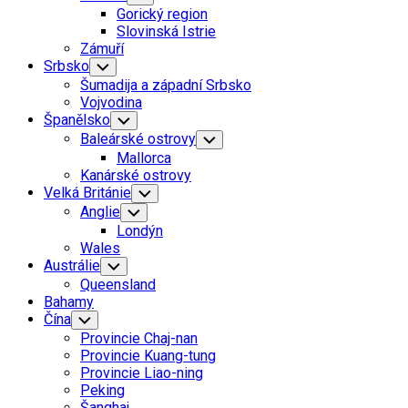
Child
Gorický region
Menu
Slovinská Istrie
Zámuří
Srbsko
Toggle
Child
Šumadija a západní Srbsko
Menu
Vojvodina
Španělsko
Toggle
Child
Baleárské ostrovy
Toggle
Menu
Child
Mallorca
Menu
Kanárské ostrovy
Velká Británie
Toggle
Child
Anglie
Toggle
Menu
Child
Londýn
Menu
Wales
Austrálie
Toggle
Child
Queensland
Menu
Bahamy
Čína
Toggle
Child
Provincie Chaj-nan
Menu
Provincie Kuang-tung
Provincie Liao-ning
Peking
Šanghaj