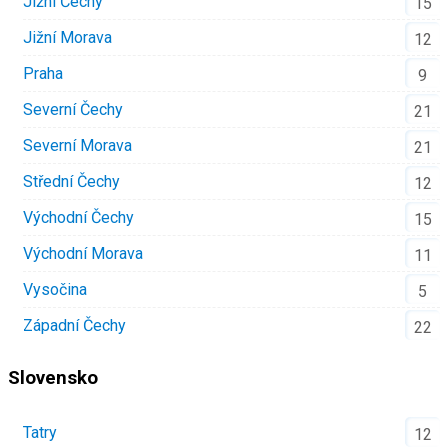
Jižní Čechy
15
Jižní Morava
12
Praha
9
Severní Čechy
21
Severní Morava
21
Střední Čechy
12
Východní Čechy
15
Východní Morava
11
Vysočina
5
Západní Čechy
22
Slovensko
Tatry
12