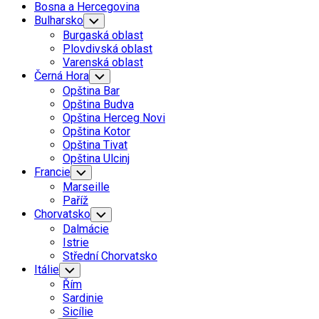
Bosna a Hercegovina
Bulharsko
Toggle
Child
Burgaská oblast
Menu
Plovdivská oblast
Varenská oblast
Černá Hora
Toggle
Child
Opština Bar
Menu
Opština Budva
Opština Herceg Novi
Opština Kotor
Opština Tivat
Opština Ulcinj
Francie
Toggle
Child
Marseille
Menu
Paříž
Chorvatsko
Toggle
Child
Dalmácie
Menu
Istrie
Střední Chorvatsko
Itálie
Toggle
Child
Řím
Menu
Sardinie
Sicílie