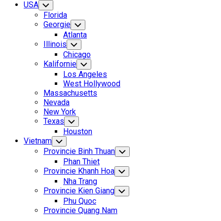
USA
Toggle
Child
Florida
Menu
Georgie
Toggle
Child
Atlanta
Menu
Illinois
Toggle
Child
Chicago
Menu
Kalifornie
Toggle
Child
Los Angeles
Menu
West Hollywood
Massachusetts
Nevada
New York
Texas
Toggle
Child
Houston
Menu
Vietnam
Toggle
Child
Provincie Binh Thuan
Toggle
Menu
Child
Phan Thiet
Menu
Provincie Khanh Hoa
Toggle
Child
Nha Trang
Menu
Provincie Kien Giang
Toggle
Child
Phu Quoc
Menu
Provincie Quang Nam