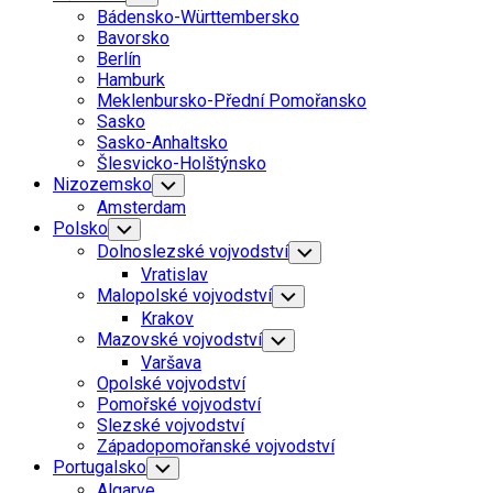
Child
Bádensko-Württembersko
Menu
Bavorsko
Berlín
Hamburk
Meklenbursko-Přední Pomořansko
Sasko
Sasko-Anhaltsko
Šlesvicko-Holštýnsko
Nizozemsko
Toggle
Child
Amsterdam
Menu
Polsko
Toggle
Child
Dolnoslezské vojvodství
Toggle
Menu
Child
Vratislav
Menu
Malopolské vojvodství
Toggle
Child
Krakov
Menu
Mazovské vojvodství
Toggle
Child
Varšava
Menu
Opolské vojvodství
Pomořské vojvodství
Slezské vojvodství
Západopomořanské vojvodství
Portugalsko
Toggle
Child
Algarve