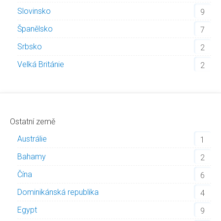
Slovinsko
9
Španělsko
7
Srbsko
2
Velká Británie
2
Ostatní země
Austrálie
1
Bahamy
2
Čína
6
Dominikánská republika
4
Egypt
9