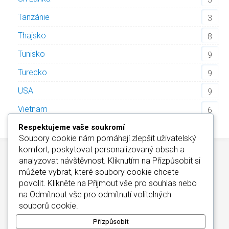
Tanzánie
3
Thajsko
8
Tunisko
9
Turecko
9
USA
9
Vietnam
6
Respektujeme vaše soukromí
Soubory cookie nám pomáhají zlepšit uživatelský
komfort, poskytovat personalizovaný obsah a
analyzovat návštěvnost. Kliknutím na
Přizpůsobit
si
můžete vybrat, které soubory cookie chcete
povolit. Klikněte na
Přijmout vše
pro souhlas nebo
na
Odmítnout vše
pro odmítnutí volitelných
Kontakt
/
Informace o Cookies
/
Katalog Alfa-Elchron
souborů cookie.
Wellness Hotely Maďarsko
/
CZIN.eu
Copyright © 2026
Přizpůsobit