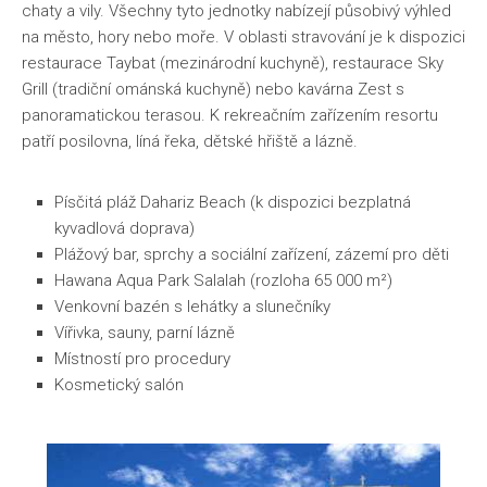
chaty a vily. Všechny tyto jednotky nabízejí působivý výhled
na město, hory nebo moře. V oblasti stravování je k dispozici
restaurace Taybat (mezinárodní kuchyně), restaurace Sky
Grill (tradiční ománská kuchyně) nebo kavárna Zest s
panoramatickou terasou. K rekreačním zařízením resortu
patří posilovna, líná řeka, dětské hřiště a lázně.
Písčitá pláž Dahariz Beach (k dispozici bezplatná
kyvadlová doprava)
Plážový bar, sprchy a sociální zařízení, zázemí pro děti
Hawana Aqua Park Salalah (rozloha 65 000 m²)
Venkovní bazén s lehátky a slunečníky
Vířivka, sauny, parní lázně
Místností pro procedury
Kosmetický salón