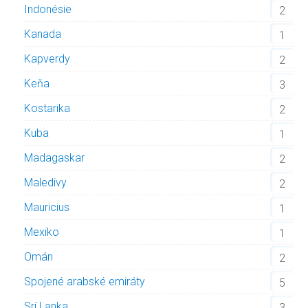
Indonésie
2
Kanada
1
Kapverdy
2
Keňa
3
Kostarika
2
Kuba
1
Madagaskar
2
Maledivy
2
Mauricius
1
Mexiko
1
Omán
2
Spojené arabské emiráty
5
Srí Lanka
3