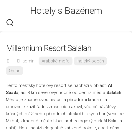
Skip
Hotely s Bazénem
to
content
Millennium Resort Salalah
admin
Arabské moře
Indický oceán
Omán
Tento městský hotelový resort se nachází v oblasti
Al
Saada
, asi 8 km severovýchodně od centra města
Salalah
.
Město je známé svou historií a přírodními krásami a
umožňuje zažít řadu vzrušujících aktivit, včetně návštěvy
krásných pláží nebo přírodních atrakcí blízkých hor (vesnice
Mirbat, ztracené město Ubar, archeologický park Al-Balid, a
další). Hotel nabízí elegantně zařízené pokoje, apartmány,