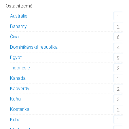
Ostatní země
Austrálie
1
Bahamy
2
Čína
6
Dominikánská republika
4
Egypt
9
Indonésie
2
Kanada
1
Kapverdy
2
Keňa
3
Kostarika
2
Kuba
1