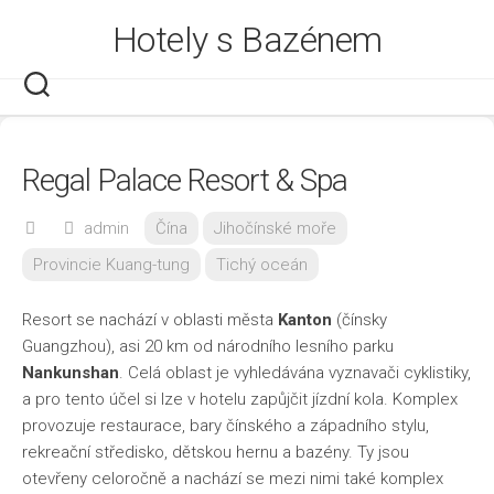
Skip
Hotely s Bazénem
to
content
Regal Palace Resort & Spa
admin
Čína
Jihočínské moře
Provincie Kuang-tung
Tichý oceán
Resort se nachází v oblasti města
Kanton
(čínsky
Guangzhou), asi 20 km od národního lesního parku
Nankunshan
. Celá oblast je vyhledávána vyznavači cyklistiky,
a pro tento účel si lze v hotelu zapůjčit jízdní kola. Komplex
provozuje restaurace, bary čínského a západního stylu,
rekreační středisko, dětskou hernu a bazény. Ty jsou
otevřeny celoročně a nachází se mezi nimi také komplex