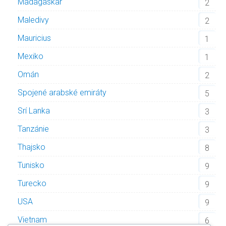
Madagaskar
2
Maledivy
2
Mauricius
1
Mexiko
1
Omán
2
Spojené arabské emiráty
5
Srí Lanka
3
Tanzánie
3
Thajsko
8
Tunisko
9
Turecko
9
USA
9
Vietnam
6