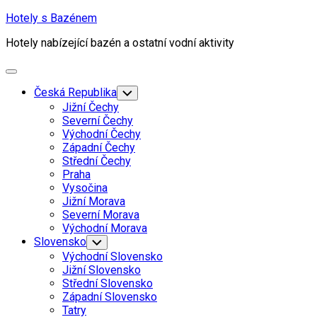
Skip
Hotely s Bazénem
to
Hotely nabízející bazén a ostatní vodní aktivity
content
Expand
Menu
Česká Republika
Toggle
Child
Jižní Čechy
Menu
Severní Čechy
Východní Čechy
Západní Čechy
Střední Čechy
Praha
Vysočina
Jižní Morava
Severní Morava
Východní Morava
Slovensko
Toggle
Child
Východní Slovensko
Menu
Jižní Slovensko
Střední Slovensko
Západní Slovensko
Tatry