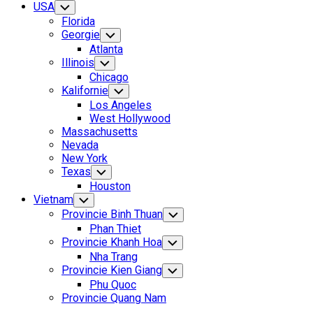
USA
Toggle
Child
Florida
Menu
Georgie
Toggle
Child
Atlanta
Menu
Illinois
Toggle
Child
Chicago
Menu
Kalifornie
Toggle
Child
Los Angeles
Menu
West Hollywood
Massachusetts
Nevada
New York
Texas
Toggle
Child
Houston
Menu
Vietnam
Toggle
Child
Provincie Binh Thuan
Toggle
Menu
Child
Phan Thiet
Menu
Provincie Khanh Hoa
Toggle
Child
Nha Trang
Menu
Provincie Kien Giang
Toggle
Child
Phu Quoc
Menu
Provincie Quang Nam