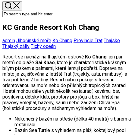
KC Grande Resort Koh Chang
admin
Jihočínské moře
Ko Chang
Provincie Trat
Thajsko
Thajský záliv
Tichý oceán
Resort se nachází na thajském ostrově
Ko Chang
, jen pár
metrů od pláže
Sai Khao
, které je charakteristická krásným
bílým pískem a palmami, které lemují pobřeží. Doprava na
místo je zajišťována z letiště Trat (trajekty, auta, minibusy), a
trvá přibližně 2 hodiny. Resort nabízí pokoje s terasou
orientovanou na moře nebo do přilehlých tropických zahrad.
Hosté mohou dále využít několik restaurací, kavárnu, bar,
posilovnu, dětský klub, prostory pro jógu a box, hřiště na
plážový volejbal, bazény, saunu nebo zařízení Chiva Spa
(holistické procedury s nádherným výhledem na moře).
Nekonečný bazén na střeše (délka 40 metrů) s barem a
restaurací
Bazén Sea Turtle s výhledem na pláž, koktejlový pool