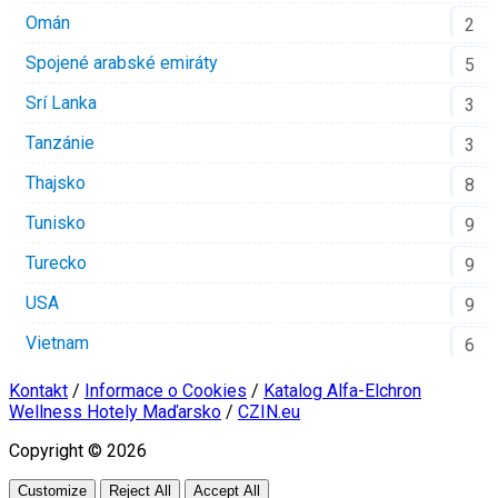
Omán
2
Spojené arabské emiráty
5
Srí Lanka
3
Tanzánie
3
Thajsko
8
Tunisko
9
Turecko
9
USA
9
Vietnam
6
Kontakt
/
Informace o Cookies
/
Katalog Alfa-Elchron
Wellness Hotely Maďarsko
/
CZIN.eu
Copyright © 2026
Customize
Reject All
Accept All