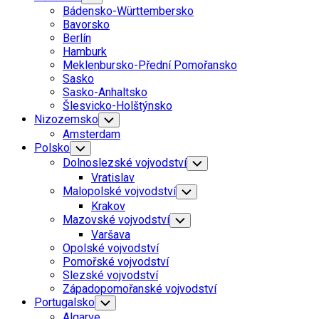
Child
Bádensko-Württembersko
Menu
Bavorsko
Berlín
Hamburk
Meklenbursko-Přední Pomořansko
Sasko
Sasko-Anhaltsko
Šlesvicko-Holštýnsko
Nizozemsko
Toggle
Child
Amsterdam
Menu
Polsko
Toggle
Child
Dolnoslezské vojvodství
Toggle
Menu
Child
Vratislav
Menu
Malopolské vojvodství
Toggle
Child
Krakov
Menu
Mazovské vojvodství
Toggle
Child
Varšava
Menu
Opolské vojvodství
Pomořské vojvodství
Slezské vojvodství
Západopomořanské vojvodství
Portugalsko
Toggle
Child
Algarve