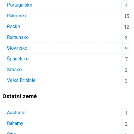
Portugalsko
4
Rakousko
15
Řecko
12
Rumunsko
3
Slovinsko
9
Španělsko
7
Srbsko
2
Velká Británie
2
Ostatní země
Austrálie
1
Bahamy
2