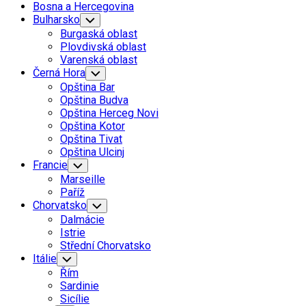
Bosna a Hercegovina
Bulharsko
Toggle
Child
Burgaská oblast
Menu
Plovdivská oblast
Varenská oblast
Černá Hora
Toggle
Child
Opština Bar
Menu
Opština Budva
Opština Herceg Novi
Opština Kotor
Opština Tivat
Opština Ulcinj
Francie
Toggle
Child
Marseille
Menu
Paříž
Chorvatsko
Toggle
Child
Dalmácie
Menu
Istrie
Střední Chorvatsko
Itálie
Toggle
Child
Řím
Menu
Sardinie
Sicílie