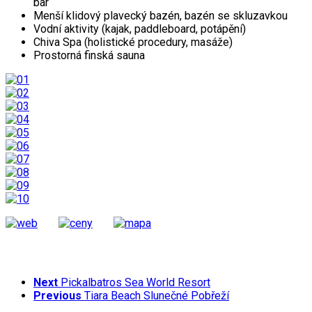
bar
Menší klidový plavecký bazén, bazén se skluzavkou
Vodní aktivity (kajak, paddleboard, potápění)
Chiva Spa (holistické procedury, masáže)
Prostorná finská sauna
Next
Pickalbatros Sea World Resort
Previous
Tiara Beach Slunečné Pobřeží