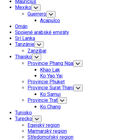
Mauricius
Mexiko
Toggle
Child
Guerrero
Toggle
Menu
Child
Acapulco
Menu
Omán
Spojené arabské emiráty
Srí Lanka
Tanzánie
Toggle
Child
Zanzibar
Menu
Current
Thajsko
Toggle
Child
Page
Provincie Phang Nga
Toggle
Menu
Parent
Child
Khao Lak
Menu
Ko Yao Yai
Provincie Phuket
Provincie Surat Thani
Toggle
Child
Ko Samui
Menu
Current
Provincie Trat
Toggle
Child
Page
Current
Ko Chang
Menu
Parent
Page
Tunisko
Parent
Turecko
Toggle
Child
Egejský region
Menu
Marmarský region
Středomořský region