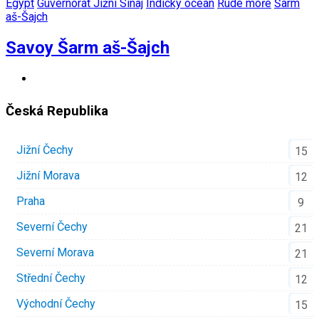
Egypt
Guvernorát Jižní Sinaj
Indický oceán
Rudé moře
Šarm
aš-Šajch
Savoy Šarm aš-Šajch
Česká Republika
Jižní Čechy
15
Jižní Morava
12
Praha
9
Severní Čechy
21
Severní Morava
21
Střední Čechy
12
Východní Čechy
15