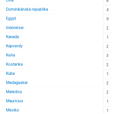
Čína
6
Dominikánská republika
4
Egypt
9
Indonésie
2
Kanada
1
Kapverdy
2
Keňa
3
Kostarika
2
Kuba
1
Madagaskar
2
Maledivy
2
Mauricius
1
Mexiko
1