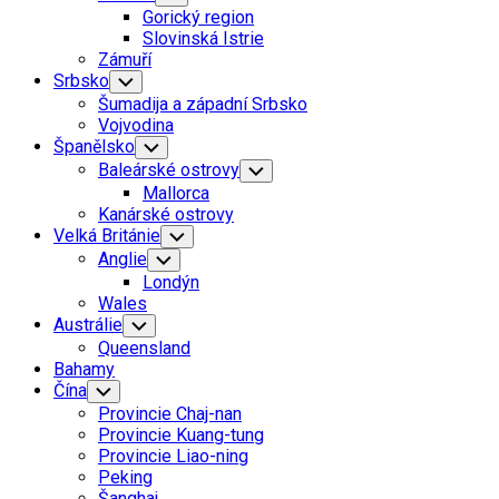
Child
Gorický region
Menu
Slovinská Istrie
Zámuří
Srbsko
Toggle
Child
Šumadija a západní Srbsko
Menu
Vojvodina
Španělsko
Toggle
Child
Baleárské ostrovy
Toggle
Menu
Child
Mallorca
Menu
Kanárské ostrovy
Velká Británie
Toggle
Child
Anglie
Toggle
Menu
Child
Londýn
Menu
Wales
Austrálie
Toggle
Child
Queensland
Menu
Bahamy
Čína
Toggle
Child
Provincie Chaj-nan
Menu
Provincie Kuang-tung
Provincie Liao-ning
Peking
Šanghaj