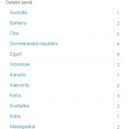
Ostatní země
Austrálie
1
Bahamy
2
Čína
6
Dominikánská republika
4
Egypt
9
Indonésie
2
Kanada
1
Kapverdy
2
Keňa
3
Kostarika
2
Kuba
1
Madagaskar
2