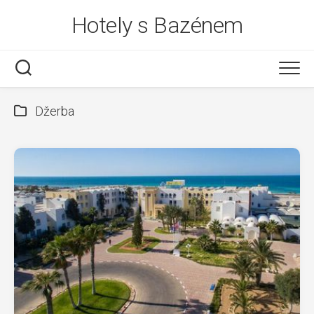
Skip
Hotely s Bazénem
to
content
Džerba