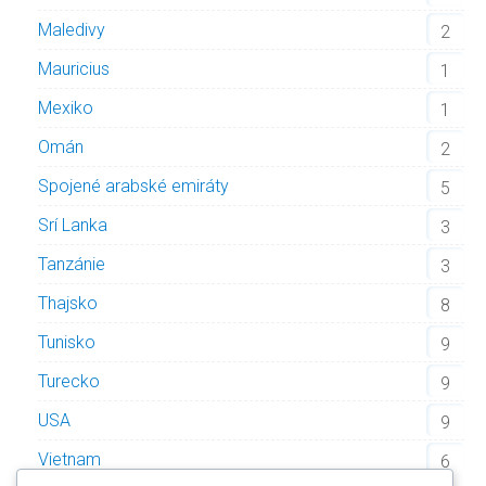
Maledivy
2
Mauricius
1
Mexiko
1
Omán
2
Spojené arabské emiráty
5
Srí Lanka
3
Tanzánie
3
Thajsko
8
Tunisko
9
Turecko
9
USA
9
Vietnam
6