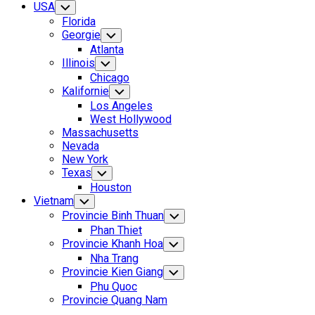
USA
Toggle
Child
Florida
Menu
Georgie
Toggle
Child
Atlanta
Menu
Illinois
Toggle
Child
Chicago
Menu
Kalifornie
Toggle
Child
Los Angeles
Menu
West Hollywood
Massachusetts
Nevada
New York
Texas
Toggle
Child
Houston
Menu
Vietnam
Toggle
Child
Provincie Binh Thuan
Toggle
Menu
Child
Phan Thiet
Menu
Provincie Khanh Hoa
Toggle
Child
Nha Trang
Menu
Provincie Kien Giang
Toggle
Child
Phu Quoc
Menu
Provincie Quang Nam