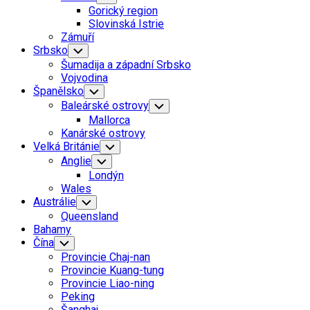
Child
Gorický region
Menu
Slovinská Istrie
Zámuří
Srbsko
Toggle
Child
Šumadija a západní Srbsko
Menu
Vojvodina
Španělsko
Toggle
Child
Baleárské ostrovy
Toggle
Menu
Child
Mallorca
Menu
Kanárské ostrovy
Velká Británie
Toggle
Child
Anglie
Toggle
Menu
Child
Londýn
Menu
Wales
Austrálie
Toggle
Child
Queensland
Menu
Bahamy
Čína
Toggle
Child
Provincie Chaj-nan
Menu
Provincie Kuang-tung
Provincie Liao-ning
Peking
Šanghaj