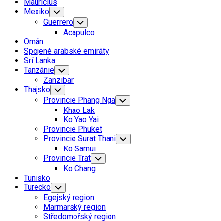
Mauricius
Mexiko
Toggle
Child
Guerrero
Toggle
Menu
Child
Acapulco
Menu
Omán
Spojené arabské emiráty
Srí Lanka
Tanzánie
Toggle
Child
Zanzibar
Menu
Thajsko
Toggle
Child
Provincie Phang Nga
Toggle
Menu
Child
Khao Lak
Menu
Ko Yao Yai
Provincie Phuket
Provincie Surat Thani
Toggle
Child
Ko Samui
Menu
Provincie Trat
Toggle
Child
Ko Chang
Menu
Tunisko
Turecko
Toggle
Child
Egejský region
Menu
Marmarský region
Středomořský region