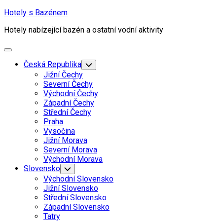
Skip
Hotely s Bazénem
to
Hotely nabízející bazén a ostatní vodní aktivity
content
Expand
Menu
Česká Republika
Toggle
Child
Jižní Čechy
Menu
Severní Čechy
Východní Čechy
Západní Čechy
Střední Čechy
Praha
Vysočina
Jižní Morava
Severní Morava
Východní Morava
Current
Slovensko
Toggle
Child
Page
Východní Slovensko
Menu
Parent
Jižní Slovensko
Střední Slovensko
Current
Západní Slovensko
Page
Tatry