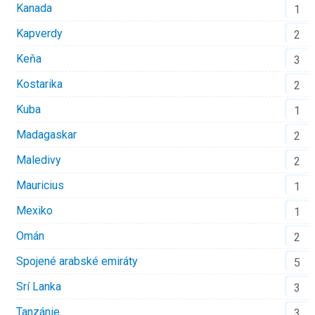
Kanada
1
Kapverdy
2
Keňa
3
Kostarika
2
Kuba
1
Madagaskar
2
Maledivy
2
Mauricius
1
Mexiko
1
Omán
2
Spojené arabské emiráty
5
Srí Lanka
3
Tanzánie
3