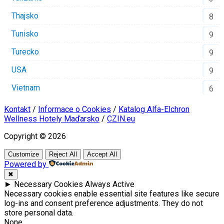
Thajsko
8
Tunisko
9
Turecko
9
USA
9
Vietnam
6
Kontakt
/
Informace o Cookies
/
Katalog Alfa-Elchron
Wellness Hotely Maďarsko
/
CZIN.eu
Copyright © 2026
Customize
Reject All
Accept All
Powered by
✖
►
Necessary Cookies
Always Active
Necessary cookies enable essential site features like secure
log-ins and consent preference adjustments. They do not
store personal data.
None