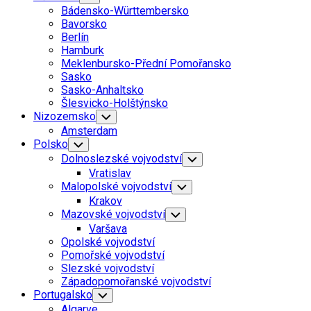
Child
Bádensko-Württembersko
Menu
Bavorsko
Berlín
Hamburk
Meklenbursko-Přední Pomořansko
Sasko
Sasko-Anhaltsko
Šlesvicko-Holštýnsko
Nizozemsko
Toggle
Child
Amsterdam
Menu
Polsko
Toggle
Child
Dolnoslezské vojvodství
Toggle
Menu
Child
Vratislav
Menu
Malopolské vojvodství
Toggle
Child
Krakov
Menu
Mazovské vojvodství
Toggle
Child
Varšava
Menu
Opolské vojvodství
Pomořské vojvodství
Slezské vojvodství
Západopomořanské vojvodství
Portugalsko
Toggle
Child
Algarve