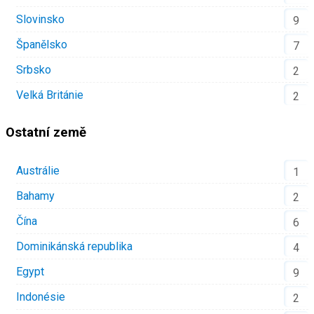
Slovinsko
9
Španělsko
7
Srbsko
2
Velká Británie
2
Ostatní země
Austrálie
1
Bahamy
2
Čína
6
Dominikánská republika
4
Egypt
9
Indonésie
2