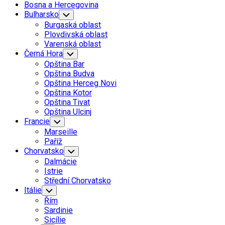
Parent
Bosna a Hercegovina
Bulharsko
Toggle
Child
Burgaská oblast
Menu
Plovdivská oblast
Varenská oblast
Černá Hora
Toggle
Child
Opština Bar
Menu
Opština Budva
Opština Herceg Novi
Opština Kotor
Opština Tivat
Opština Ulcinj
Francie
Toggle
Child
Marseille
Menu
Paříž
Chorvatsko
Toggle
Child
Dalmácie
Menu
Istrie
Střední Chorvatsko
Itálie
Toggle
Child
Řím
Menu
Sardinie
Sicílie