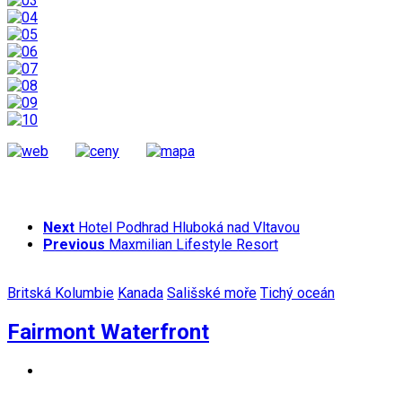
Next
Hotel Podhrad Hluboká nad Vltavou
Previous
Maxmilian Lifestyle Resort
Britská Kolumbie
Kanada
Sališské moře
Tichý oceán
Fairmont Waterfront