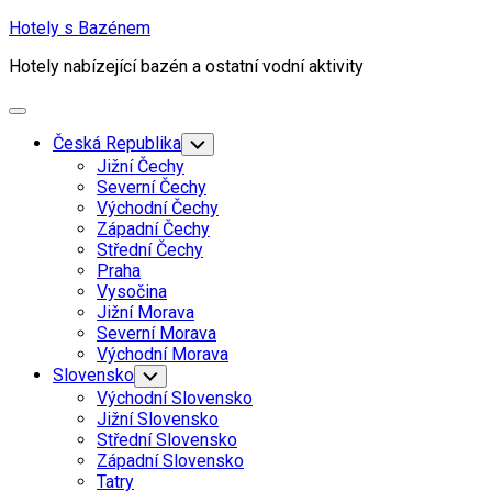
Skip
Hotely s Bazénem
to
Hotely nabízející bazén a ostatní vodní aktivity
content
Expand
Menu
Česká Republika
Toggle
Child
Jižní Čechy
Menu
Severní Čechy
Východní Čechy
Západní Čechy
Střední Čechy
Praha
Vysočina
Jižní Morava
Severní Morava
Východní Morava
Slovensko
Toggle
Child
Východní Slovensko
Menu
Jižní Slovensko
Střední Slovensko
Západní Slovensko
Tatry