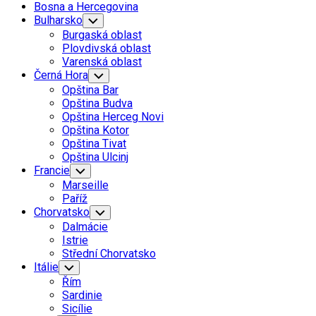
Bosna a Hercegovina
Bulharsko
Toggle
Child
Burgaská oblast
Menu
Plovdivská oblast
Varenská oblast
Černá Hora
Toggle
Child
Opština Bar
Menu
Opština Budva
Opština Herceg Novi
Opština Kotor
Opština Tivat
Opština Ulcinj
Francie
Toggle
Child
Marseille
Menu
Paříž
Chorvatsko
Toggle
Child
Dalmácie
Menu
Istrie
Střední Chorvatsko
Itálie
Toggle
Child
Řím
Menu
Sardinie
Sicílie