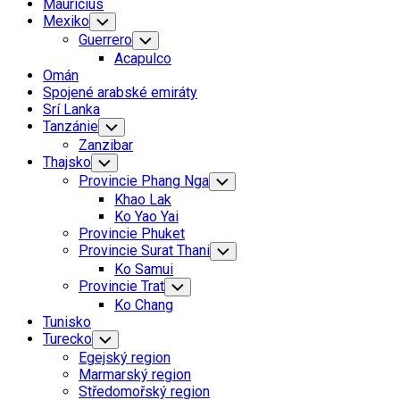
Mauricius
Mexiko
Toggle
Child
Guerrero
Toggle
Menu
Child
Acapulco
Menu
Omán
Spojené arabské emiráty
Current
Srí Lanka
Page
Tanzánie
Toggle
Child
Parent
Zanzibar
Menu
Thajsko
Toggle
Child
Provincie Phang Nga
Toggle
Menu
Child
Khao Lak
Menu
Ko Yao Yai
Provincie Phuket
Provincie Surat Thani
Toggle
Child
Ko Samui
Menu
Provincie Trat
Toggle
Child
Ko Chang
Menu
Tunisko
Turecko
Toggle
Child
Egejský region
Menu
Marmarský region
Středomořský region