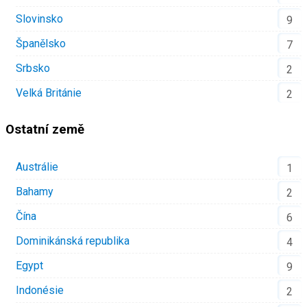
Slovinsko
9
Španělsko
7
Srbsko
2
Velká Británie
2
Ostatní země
Austrálie
1
Bahamy
2
Čína
6
Dominikánská republika
4
Egypt
9
Indonésie
2