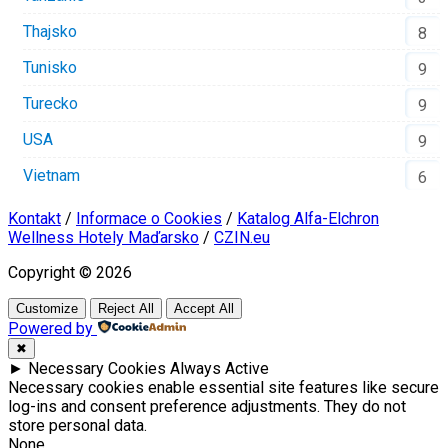
Thajsko
8
Tunisko
9
Turecko
9
USA
9
Vietnam
6
Kontakt
/
Informace o Cookies
/
Katalog Alfa-Elchron
Wellness Hotely Maďarsko
/
CZIN.eu
Copyright © 2026
Customize
Reject All
Accept All
Powered by
✖
►
Necessary Cookies
Always Active
Necessary cookies enable essential site features like secure
log-ins and consent preference adjustments. They do not
store personal data.
None