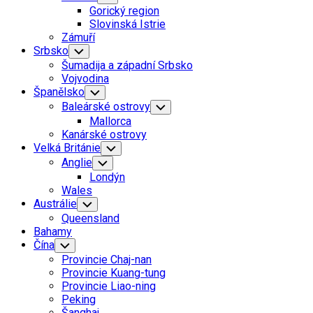
Child
Gorický region
Menu
Slovinská Istrie
Zámuří
Srbsko
Toggle
Child
Šumadija a západní Srbsko
Menu
Vojvodina
Španělsko
Toggle
Child
Baleárské ostrovy
Toggle
Menu
Child
Mallorca
Menu
Kanárské ostrovy
Velká Británie
Toggle
Child
Anglie
Toggle
Menu
Child
Londýn
Menu
Wales
Austrálie
Toggle
Child
Queensland
Menu
Bahamy
Čína
Toggle
Child
Provincie Chaj-nan
Menu
Provincie Kuang-tung
Provincie Liao-ning
Peking
Šanghaj