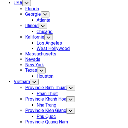
USA
Toggle
Child
Florida
Menu
Georgie
Toggle
Child
Atlanta
Menu
Illinois
Toggle
Child
Chicago
Menu
Kalifornie
Toggle
Child
Los Angeles
Menu
West Hollywood
Massachusetts
Nevada
New York
Texas
Toggle
Child
Houston
Menu
Vietnam
Toggle
Child
Provincie Binh Thuan
Toggle
Menu
Child
Phan Thiet
Menu
Provincie Khanh Hoa
Toggle
Child
Nha Trang
Menu
Provincie Kien Giang
Toggle
Child
Phu Quoc
Menu
Provincie Quang Nam