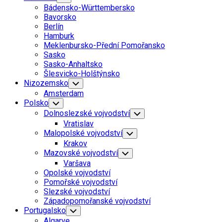
Child
Bádensko-Württembersko
Menu
Bavorsko
Berlín
Hamburk
Meklenbursko-Přední Pomořansko
Sasko
Sasko-Anhaltsko
Šlesvicko-Holštýnsko
Nizozemsko
Toggle
Child
Amsterdam
Menu
Polsko
Toggle
Child
Dolnoslezské vojvodství
Toggle
Menu
Child
Vratislav
Menu
Malopolské vojvodství
Toggle
Child
Krakov
Menu
Mazovské vojvodství
Toggle
Child
Varšava
Menu
Opolské vojvodství
Pomořské vojvodství
Slezské vojvodství
Západopomořanské vojvodství
Portugalsko
Toggle
Child
Algarve