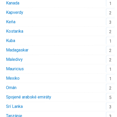
Kanada
1
Kapverdy
2
Keňa
3
Kostarika
2
Kuba
1
Madagaskar
2
Maledivy
2
Mauricius
1
Mexiko
1
Omán
2
Spojené arabské emiráty
5
Srí Lanka
3
Tanzánie
3