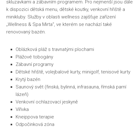
skluzavkami a zábavním programem. Pro nejmenší jsou dále
k dispozici dětská menu, dětské koutky, venkovní hřiště a
minikluby. Služby v oblasti wellness zajišťuje zařízení
„Wellness & Spa Mirta“, ve kterém se nachází také
renovovaný bazén.
Oblázková pláž s travnatými plochami
Plážové tobogány
Zábavní programy
Dětské hřiště, volejbalové kurty, minigolf, tenisové kurty
Krytý bazén
Saunový svět (finská, bylinná, infrasauna, římská parní
lázeň)
Venkovní ochlazovací jeskyně
Vířivka
Kneippova terapie
Odpočinková zóna