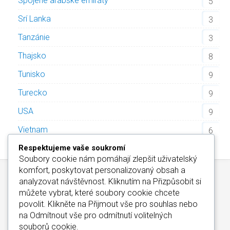
Spojené arabské emiráty
5
Srí Lanka
3
Tanzánie
3
Thajsko
8
Tunisko
9
Turecko
9
USA
9
Vietnam
6
Respektujeme vaše soukromí
Soubory cookie nám pomáhají zlepšit uživatelský
komfort, poskytovat personalizovaný obsah a
analyzovat návštěvnost. Kliknutím na
Přizpůsobit
si
můžete vybrat, které soubory cookie chcete
povolit. Klikněte na
Přijmout vše
pro souhlas nebo
na
Odmítnout vše
pro odmítnutí volitelných
Kontakt
/
Informace o Cookies
/
Katalog Alfa-Elchron
souborů cookie.
Wellness Hotely Maďarsko
/
CZIN.eu