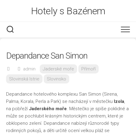
Skip
Hotely s Bazénem
to
content
Depandance San Simon
admin
Jaderské moře
Přímoří
Slovinská Istrie
Slovinsko
Depandance hotelového komplexu San Simon (Sirena,
Palma, Korala, Perla a Park) se nacházejí v městečku
Izola
,
na pobřeží
Jaderského moře
. Městečko je spíše poklidné a
může se pochlubit krásným historickým centrem, které je
obklopeno zelení. Depandance nabízejí různorodé typy
rodinných pokojů, a děti určitě ocení velkou pláž se