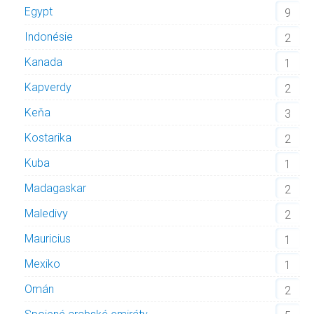
Egypt
9
Indonésie
2
Kanada
1
Kapverdy
2
Keňa
3
Kostarika
2
Kuba
1
Madagaskar
2
Maledivy
2
Mauricius
1
Mexiko
1
Omán
2