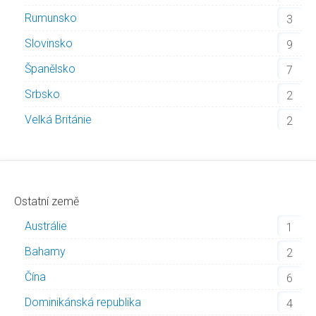
Rumunsko
3
Slovinsko
9
Španělsko
7
Srbsko
2
Velká Británie
2
Ostatní země
Austrálie
1
Bahamy
2
Čína
6
Dominikánská republika
4