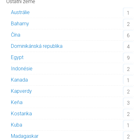
Ostatní země
Austrálie
1
Bahamy
2
Čína
6
Dominikánská republika
4
Egypt
9
Indonésie
2
Kanada
1
Kapverdy
2
Keňa
3
Kostarika
2
Kuba
1
Madagaskar
2