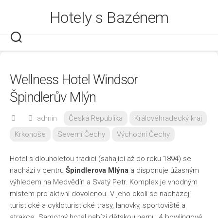
Skip
Hotely s Bazénem
to
content
Wellness Hotel Windsor
Špindlerův Mlýn
admin
Česká Republika
Královéhradecký kraj
Krkonoše
Severní Čechy
Východní Čechy
Hotel s dlouholetou tradicí (sahající až do roku 1894) se
nachází v centru
Špindlerova Mlýna
a disponuje úžasným
výhledem na Medvědín a Svatý Petr. Komplex je vhodným
místem pro aktivní dovolenou. V jeho okolí se nacházejí
turistické a cykloturistické trasy, lanovky, sportoviště a
atrakce. Samotný hotel nabízí dětskou hernu, 4 bowlingové