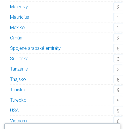
Maledivy
2
Mauricius
1
Mexiko
1
Omán
2
Spojené arabské emiráty
5
Srí Lanka
3
Tanzánie
3
Thajsko
8
Tunisko
9
Turecko
9
USA
9
Vietnam
6