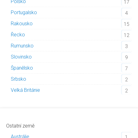
Polsko
17
Portugalsko
4
Rakousko
15
Řecko
12
Rumunsko
3
Slovinsko
9
Španělsko
7
Srbsko
2
Velká Británie
2
Ostatní země
Austrálie
1