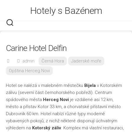
Skip
Hotely s Bazénem
to
content
Carine Hotel Delfin
admin
Černá Hora
Jaderské moře
Opština Herceg Novi
Hotel se nalézá v malebném městečku
Bijela
v Kotorském
zálivu (severní část černohorského pobřeží). Centrum
spádového města
Herceg Novi
je vzdálené asi 12 km,
město a přístav Kotor 33 km, a chorvatské přístavní město
Dubrovník 60 km. Hotel nabízí různé typy moderně
vybavených pokojů, z nichž některé disponují úchvatným
výhledem na
Kotorský záliv
. Komplex má vlastní restauraci,