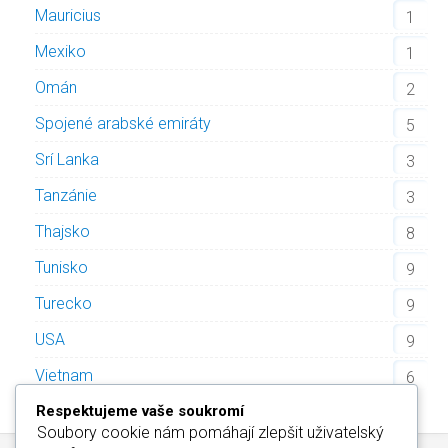
Mauricius
1
Mexiko
1
Omán
2
Spojené arabské emiráty
5
Srí Lanka
3
Tanzánie
3
Thajsko
8
Tunisko
9
Turecko
9
USA
9
Vietnam
6
Respektujeme vaše soukromí
Soubory cookie nám pomáhají zlepšit uživatelský