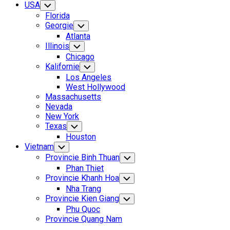
Current
USA
Toggle
Child
Page
Florida
Menu
Parent
Georgie
Toggle
Child
Atlanta
Menu
Illinois
Toggle
Child
Chicago
Menu
Kalifornie
Toggle
Child
Los Angeles
Menu
West Hollywood
Massachusetts
Nevada
New York
Current
Texas
Toggle
Child
Page
Current
Houston
Menu
Parent
Page
Vietnam
Toggle
Child
Parent
Provincie Binh Thuan
Toggle
Menu
Child
Phan Thiet
Menu
Provincie Khanh Hoa
Toggle
Child
Nha Trang
Menu
Provincie Kien Giang
Toggle
Child
Phu Quoc
Menu
Provincie Quang Nam