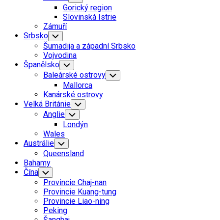
Child
Gorický region
Menu
Slovinská Istrie
Zámuří
Srbsko
Toggle
Child
Šumadija a západní Srbsko
Menu
Vojvodina
Španělsko
Toggle
Child
Baleárské ostrovy
Toggle
Menu
Child
Mallorca
Menu
Kanárské ostrovy
Velká Británie
Toggle
Child
Anglie
Toggle
Menu
Child
Londýn
Menu
Wales
Austrálie
Toggle
Child
Queensland
Menu
Bahamy
Čína
Toggle
Child
Provincie Chaj-nan
Menu
Provincie Kuang-tung
Provincie Liao-ning
Peking
Šanghaj