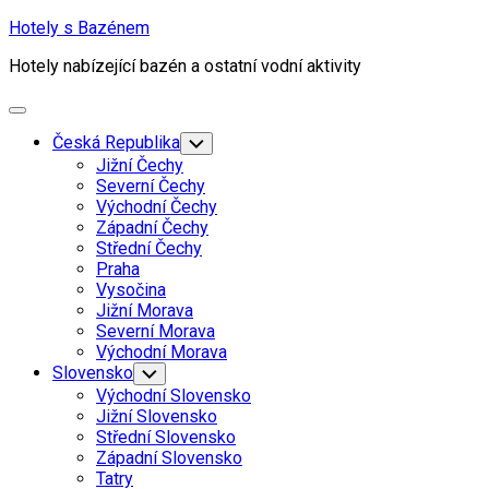
Skip
Hotely s Bazénem
to
Hotely nabízející bazén a ostatní vodní aktivity
content
Expand
Menu
Česká Republika
Toggle
Child
Jižní Čechy
Menu
Severní Čechy
Východní Čechy
Západní Čechy
Střední Čechy
Praha
Vysočina
Jižní Morava
Severní Morava
Východní Morava
Slovensko
Toggle
Child
Východní Slovensko
Menu
Jižní Slovensko
Střední Slovensko
Západní Slovensko
Tatry