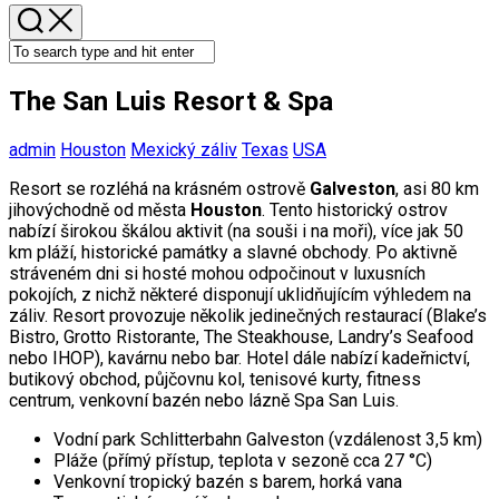
The San Luis Resort & Spa
admin
Houston
Mexický záliv
Texas
USA
Resort se rozléhá na krásném ostrově
Galveston
, asi 80 km
jihovýchodně od města
Houston
. Tento historický ostrov
nabízí širokou škálou aktivit (na souši i na moři), více jak 50
km pláží, historické památky a slavné obchody. Po aktivně
stráveném dni si hosté mohou odpočinout v luxusních
pokojích, z nichž některé disponují uklidňujícím výhledem na
záliv. Resort provozuje několik jedinečných restaurací (Blake’s
Bistro, Grotto Ristorante, The Steakhouse, Landry’s Seafood
nebo IHOP), kavárnu nebo bar. Hotel dále nabízí kadeřnictví,
butikový obchod, půjčovnu kol, tenisové kurty, fitness
centrum, venkovní bazén nebo lázně Spa San Luis.
Vodní park Schlitterbahn Galveston (vzdálenost 3,5 km)
Pláže (přímý přístup, teplota v sezoně cca 27 °C)
Venkovní tropický bazén s barem, horká vana