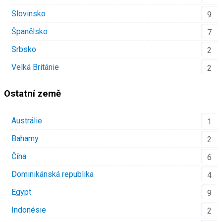
Slovinsko
9
Španělsko
7
Srbsko
2
Velká Británie
2
Ostatní země
Austrálie
1
Bahamy
2
Čína
6
Dominikánská republika
4
Egypt
9
Indonésie
2