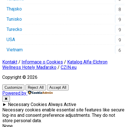
Thajsko
8
Tunisko
9
Turecko
9
USA
9
Vietnam
6
Kontakt
/
Informace o Cookies
/
Katalog Alfa-Elchron
Wellness Hotely Maďarsko
/
CZIN.eu
Copyright © 2026
Customize
Reject All
Accept All
Powered by
✖
►
Necessary Cookies
Always Active
Necessary cookies enable essential site features like secure
log-ins and consent preference adjustments. They do not
store personal data.
None