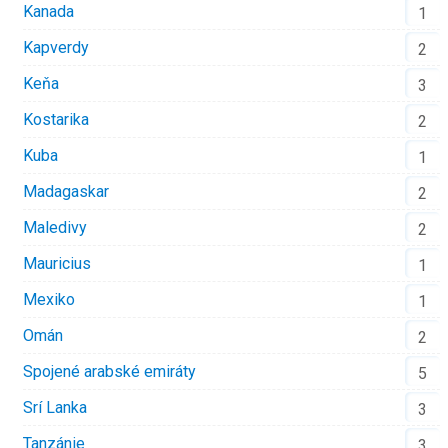
Kanada
1
Kapverdy
2
Keňa
3
Kostarika
2
Kuba
1
Madagaskar
2
Maledivy
2
Mauricius
1
Mexiko
1
Omán
2
Spojené arabské emiráty
5
Srí Lanka
3
Tanzánie
3