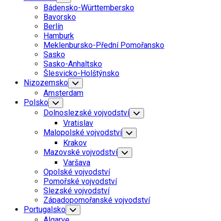
Child
Bádensko-Württembersko
Menu
Bavorsko
Berlín
Hamburk
Meklenbursko-Přední Pomořansko
Sasko
Sasko-Anhaltsko
Šlesvicko-Holštýnsko
Nizozemsko
Toggle
Child
Amsterdam
Menu
Polsko
Toggle
Child
Dolnoslezské vojvodství
Toggle
Menu
Child
Vratislav
Menu
Malopolské vojvodství
Toggle
Child
Krakov
Menu
Mazovské vojvodství
Toggle
Child
Varšava
Menu
Opolské vojvodství
Pomořské vojvodství
Slezské vojvodství
Západopomořanské vojvodství
Portugalsko
Toggle
Child
Algarve