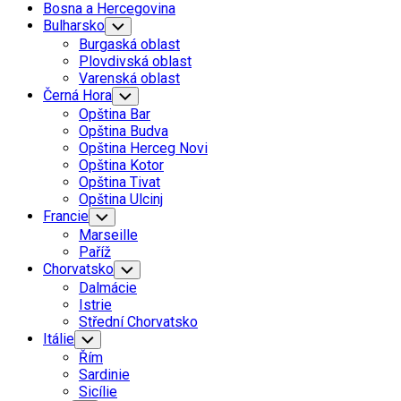
Bosna a Hercegovina
Bulharsko
Toggle
Child
Burgaská oblast
Menu
Plovdivská oblast
Varenská oblast
Černá Hora
Toggle
Child
Opština Bar
Menu
Opština Budva
Opština Herceg Novi
Opština Kotor
Opština Tivat
Opština Ulcinj
Francie
Toggle
Child
Marseille
Menu
Paříž
Chorvatsko
Toggle
Child
Dalmácie
Menu
Istrie
Střední Chorvatsko
Itálie
Toggle
Child
Řím
Menu
Sardinie
Sicílie