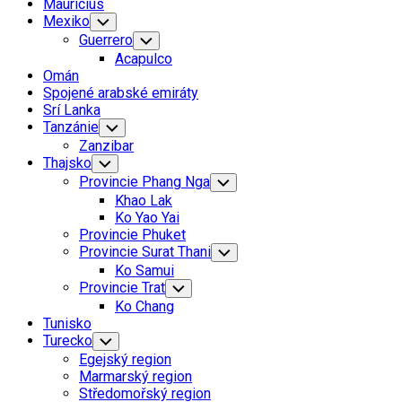
Mauricius
Mexiko
Toggle
Child
Guerrero
Toggle
Menu
Child
Acapulco
Menu
Omán
Spojené arabské emiráty
Srí Lanka
Tanzánie
Toggle
Child
Zanzibar
Menu
Thajsko
Toggle
Child
Provincie Phang Nga
Toggle
Menu
Child
Khao Lak
Menu
Ko Yao Yai
Provincie Phuket
Provincie Surat Thani
Toggle
Child
Ko Samui
Menu
Provincie Trat
Toggle
Child
Ko Chang
Menu
Tunisko
Turecko
Toggle
Child
Egejský region
Menu
Marmarský region
Středomořský region