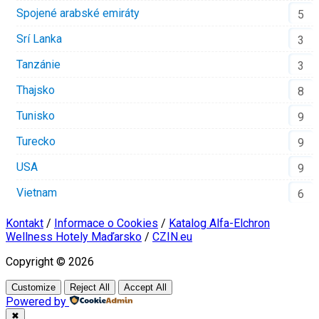
Spojené arabské emiráty
5
Srí Lanka
3
Tanzánie
3
Thajsko
8
Tunisko
9
Turecko
9
USA
9
Vietnam
6
Kontakt
/
Informace o Cookies
/
Katalog Alfa-Elchron
Wellness Hotely Maďarsko
/
CZIN.eu
Copyright © 2026
Customize
Reject All
Accept All
Powered by
✖