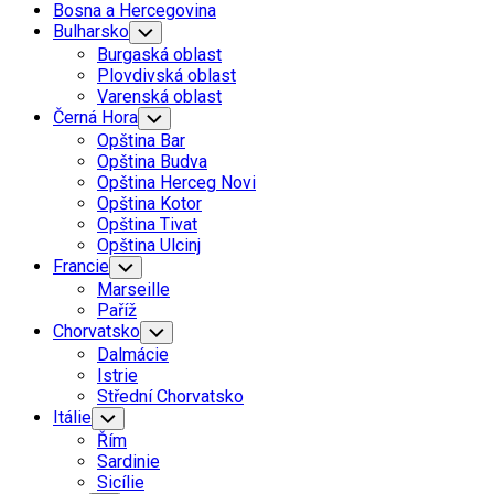
Bosna a Hercegovina
Bulharsko
Toggle
Child
Burgaská oblast
Menu
Plovdivská oblast
Varenská oblast
Černá Hora
Toggle
Child
Opština Bar
Menu
Opština Budva
Opština Herceg Novi
Opština Kotor
Opština Tivat
Opština Ulcinj
Francie
Toggle
Child
Marseille
Menu
Paříž
Current
Chorvatsko
Toggle
Child
Page
Current
Dalmácie
Menu
Parent
Page
Istrie
Parent
Střední Chorvatsko
Itálie
Toggle
Child
Řím
Menu
Sardinie
Sicílie