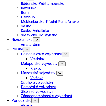
Child
Bádensko-Württembersko
Menu
Bavorsko
Berlín
Hamburk
Meklenbursko-Přední Pomořansko
Sasko
Sasko-Anhaltsko
Šlesvicko-Holštýnsko
Nizozemsko
Toggle
Child
Amsterdam
Menu
Polsko
Toggle
Child
Dolnoslezské vojvodství
Toggle
Menu
Child
Vratislav
Menu
Malopolské vojvodství
Toggle
Child
Krakov
Menu
Mazovské vojvodství
Toggle
Child
Varšava
Menu
Opolské vojvodství
Pomořské vojvodství
Slezské vojvodství
Západopomořanské vojvodství
Portugalsko
Toggle
Child
Algarve