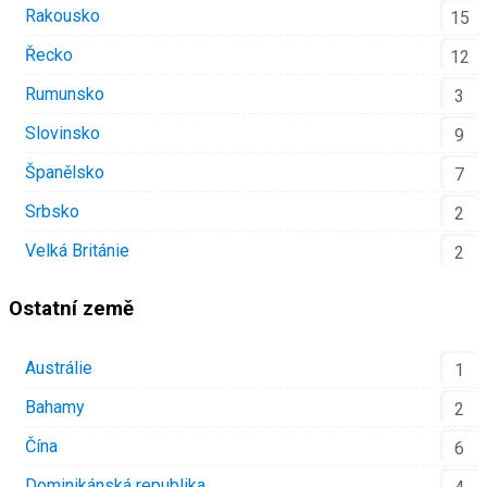
Rakousko
15
Řecko
12
Rumunsko
3
Slovinsko
9
Španělsko
7
Srbsko
2
Velká Británie
2
Ostatní země
Austrálie
1
Bahamy
2
Čína
6
Dominikánská republika