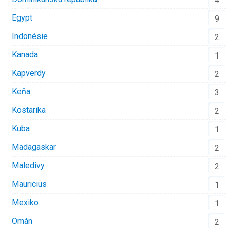
4
Egypt
9
Indonésie
2
Kanada
1
Kapverdy
2
Keňa
3
Kostarika
2
Kuba
1
Madagaskar
2
Maledivy
2
Mauricius
1
Mexiko
1
Omán
2