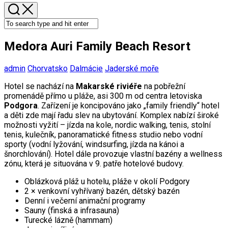
Medora Auri Family Beach Resort
admin
Chorvatsko
Dalmácie
Jaderské moře
Hotel se nachází na
Makarské riviéře
na pobřežní
promenádě přímo u pláže, asi 300 m od centra letoviska
Podgora
. Zařízení je koncipováno jako „family friendly“ hotel
a děti zde mají řadu slev na ubytování. Komplex nabízí široké
možnosti vyžití – jízda na kole, nordic walking, tenis, stolní
tenis, kulečník, panoramatické fitness studio nebo vodní
sporty (vodní lyžování, windsurfing, jízda na kánoi a
šnorchlování). Hotel dále provozuje vlastní bazény a wellness
zónu, která je situována v 9. patře hotelové budovy.
Oblázková pláž u hotelu, pláže v okolí Podgory
2 × venkovní vyhřívaný bazén, dětský bazén
Denní i večerní animační programy
Sauny (finská a infrasauna)
Turecké lázně (hammam)