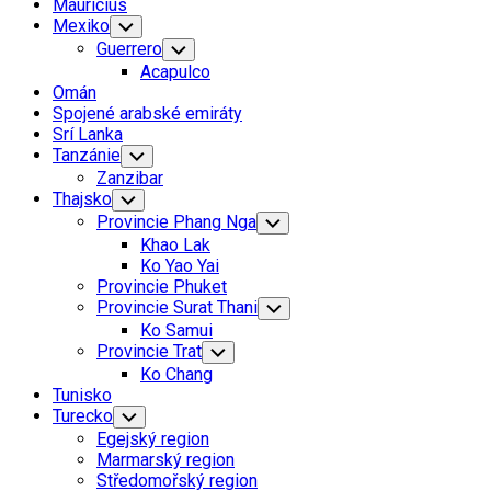
Mauricius
Mexiko
Toggle
Child
Guerrero
Toggle
Menu
Child
Acapulco
Menu
Omán
Spojené arabské emiráty
Srí Lanka
Tanzánie
Toggle
Child
Zanzibar
Menu
Thajsko
Toggle
Child
Provincie Phang Nga
Toggle
Menu
Child
Khao Lak
Menu
Ko Yao Yai
Provincie Phuket
Provincie Surat Thani
Toggle
Child
Ko Samui
Menu
Provincie Trat
Toggle
Child
Ko Chang
Menu
Tunisko
Turecko
Toggle
Child
Egejský region
Menu
Marmarský region
Středomořský region