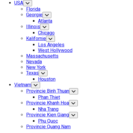
USA
Toggle
Child
Florida
Menu
Georgie
Toggle
Child
Atlanta
Menu
Illinois
Toggle
Child
Chicago
Menu
Kalifornie
Toggle
Child
Los Angeles
Menu
West Hollywood
Massachusetts
Nevada
New York
Texas
Toggle
Child
Houston
Menu
Vietnam
Toggle
Child
Provincie Binh Thuan
Toggle
Menu
Child
Phan Thiet
Menu
Provincie Khanh Hoa
Toggle
Child
Nha Trang
Menu
Provincie Kien Giang
Toggle
Child
Phu Quoc
Menu
Provincie Quang Nam