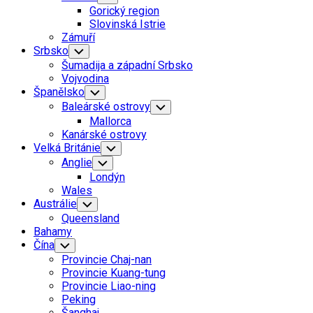
Child
Gorický region
Menu
Slovinská Istrie
Zámuří
Srbsko
Toggle
Child
Šumadija a západní Srbsko
Menu
Vojvodina
Španělsko
Toggle
Child
Baleárské ostrovy
Toggle
Menu
Child
Mallorca
Menu
Kanárské ostrovy
Velká Británie
Toggle
Child
Anglie
Toggle
Menu
Child
Londýn
Menu
Wales
Austrálie
Toggle
Child
Queensland
Menu
Bahamy
Čína
Toggle
Child
Provincie Chaj-nan
Menu
Provincie Kuang-tung
Provincie Liao-ning
Peking
Šanghaj