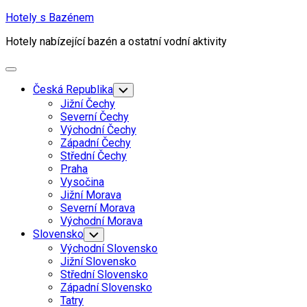
Skip
Hotely s Bazénem
to
Hotely nabízející bazén a ostatní vodní aktivity
content
Expand
Menu
Česká Republika
Toggle
Child
Jižní Čechy
Menu
Severní Čechy
Východní Čechy
Západní Čechy
Střední Čechy
Praha
Vysočina
Jižní Morava
Severní Morava
Východní Morava
Slovensko
Toggle
Child
Východní Slovensko
Menu
Jižní Slovensko
Střední Slovensko
Západní Slovensko
Tatry