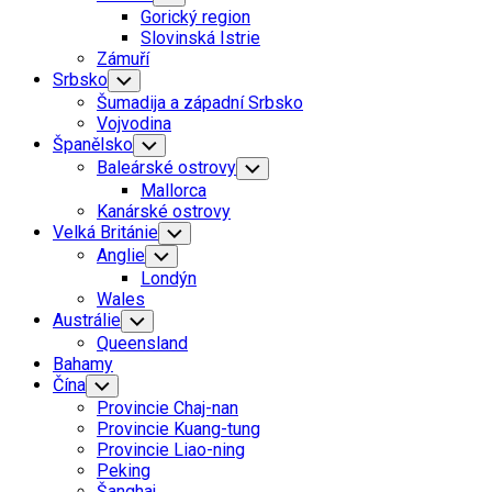
Child
Gorický region
Menu
Slovinská Istrie
Zámuří
Srbsko
Toggle
Child
Šumadija a západní Srbsko
Menu
Vojvodina
Španělsko
Toggle
Child
Baleárské ostrovy
Toggle
Menu
Child
Mallorca
Menu
Kanárské ostrovy
Velká Británie
Toggle
Child
Anglie
Toggle
Menu
Child
Londýn
Menu
Wales
Austrálie
Toggle
Child
Queensland
Menu
Bahamy
Čína
Toggle
Child
Provincie Chaj-nan
Menu
Provincie Kuang-tung
Provincie Liao-ning
Peking
Šanghaj