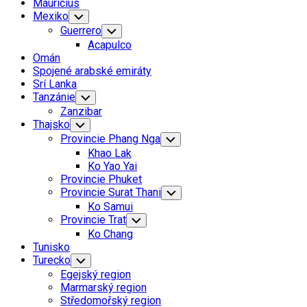
Mauricius
Mexiko
Toggle
Child
Guerrero
Toggle
Menu
Child
Acapulco
Menu
Omán
Spojené arabské emiráty
Srí Lanka
Tanzánie
Toggle
Child
Zanzibar
Menu
Thajsko
Toggle
Child
Provincie Phang Nga
Toggle
Menu
Child
Khao Lak
Menu
Ko Yao Yai
Provincie Phuket
Provincie Surat Thani
Toggle
Child
Ko Samui
Menu
Provincie Trat
Toggle
Child
Ko Chang
Menu
Tunisko
Turecko
Toggle
Child
Egejský region
Menu
Marmarský region
Středomořský region