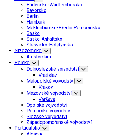
Child
Bádensko-Württembersko
Menu
Bavorsko
Berlín
Hamburk
Meklenbursko-Přední Pomořansko
Sasko
Sasko-Anhaltsko
Šlesvicko-Holštýnsko
Nizozemsko
Toggle
Child
Amsterdam
Menu
Polsko
Toggle
Child
Dolnoslezské vojvodství
Toggle
Menu
Child
Vratislav
Menu
Malopolské vojvodství
Toggle
Child
Krakov
Menu
Mazovské vojvodství
Toggle
Child
Varšava
Menu
Opolské vojvodství
Pomořské vojvodství
Slezské vojvodství
Západopomořanské vojvodství
Portugalsko
Toggle
Child
Algarve