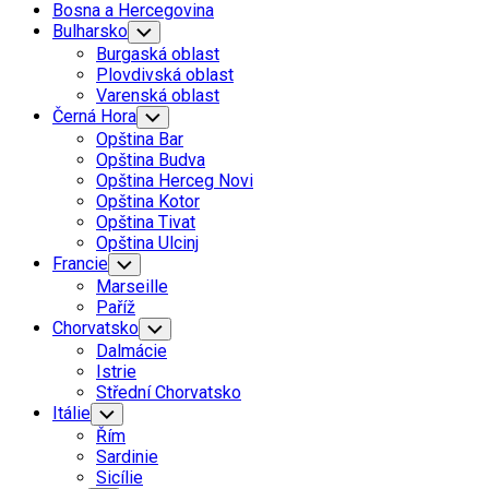
Bosna a Hercegovina
Bulharsko
Toggle
Child
Burgaská oblast
Menu
Plovdivská oblast
Varenská oblast
Černá Hora
Toggle
Child
Opština Bar
Menu
Opština Budva
Opština Herceg Novi
Opština Kotor
Opština Tivat
Opština Ulcinj
Francie
Toggle
Child
Marseille
Menu
Paříž
Chorvatsko
Toggle
Child
Dalmácie
Menu
Istrie
Střední Chorvatsko
Itálie
Toggle
Child
Řím
Menu
Sardinie
Sicílie