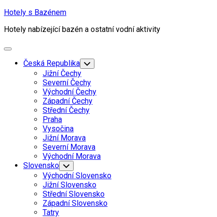
Skip
Hotely s Bazénem
to
Hotely nabízející bazén a ostatní vodní aktivity
content
Expand
Menu
Current
Česká Republika
Toggle
Child
Page
Jižní Čechy
Menu
Parent
Severní Čechy
Východní Čechy
Západní Čechy
Střední Čechy
Praha
Vysočina
Jižní Morava
Current
Severní Morava
Page
Východní Morava
Parent
Slovensko
Toggle
Child
Východní Slovensko
Menu
Jižní Slovensko
Střední Slovensko
Západní Slovensko
Tatry