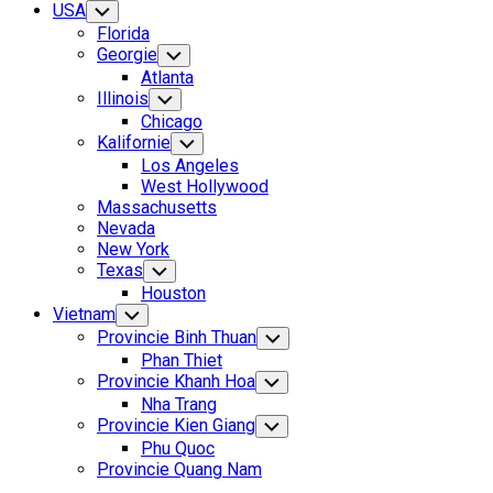
USA
Toggle
Child
Florida
Menu
Georgie
Toggle
Child
Atlanta
Menu
Illinois
Toggle
Child
Chicago
Menu
Kalifornie
Toggle
Child
Los Angeles
Menu
West Hollywood
Massachusetts
Nevada
New York
Texas
Toggle
Child
Houston
Menu
Vietnam
Toggle
Child
Provincie Binh Thuan
Toggle
Menu
Child
Phan Thiet
Menu
Provincie Khanh Hoa
Toggle
Child
Nha Trang
Menu
Provincie Kien Giang
Toggle
Child
Phu Quoc
Menu
Provincie Quang Nam