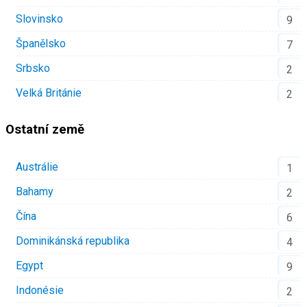
Slovinsko
9
Španělsko
7
Srbsko
2
Velká Británie
2
Ostatní země
Austrálie
1
Bahamy
2
Čína
6
Dominikánská republika
4
Egypt
9
Indonésie
2