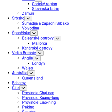
Child
Gorický region
Menu
Slovinská Istrie
Zámuří
Srbsko
Toggle
Child
Šumadija a západní Srbsko
Menu
Vojvodina
Španělsko
Toggle
Child
Baleárské ostrovy
Toggle
Menu
Child
Mallorca
Menu
Kanárské ostrovy
Velká Británie
Toggle
Child
Anglie
Toggle
Menu
Child
Londýn
Menu
Wales
Austrálie
Toggle
Child
Queensland
Menu
Bahamy
Čína
Toggle
Child
Provincie Chaj-nan
Menu
Provincie Kuang-tung
Provincie Liao-ning
Peking
Šanghaj