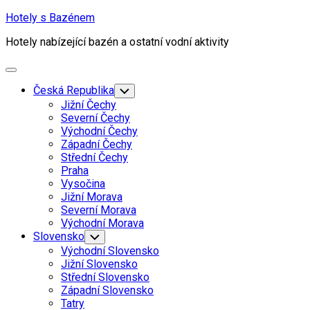
Skip
Hotely s Bazénem
to
Hotely nabízející bazén a ostatní vodní aktivity
content
Expand
Menu
Česká Republika
Toggle
Child
Jižní Čechy
Menu
Severní Čechy
Východní Čechy
Západní Čechy
Střední Čechy
Praha
Vysočina
Jižní Morava
Severní Morava
Východní Morava
Slovensko
Toggle
Child
Východní Slovensko
Menu
Jižní Slovensko
Střední Slovensko
Západní Slovensko
Tatry