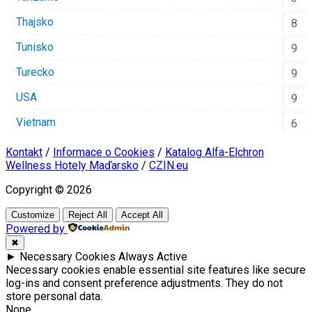
Thajsko
8
Tunisko
9
Turecko
9
USA
9
Vietnam
6
Kontakt
/
Informace o Cookies
/
Katalog Alfa-Elchron
Wellness Hotely Maďarsko
/
CZIN.eu
Copyright © 2026
Customize
Reject All
Accept All
Powered by
✖
►
Necessary Cookies
Always Active
Necessary cookies enable essential site features like secure
log-ins and consent preference adjustments. They do not
store personal data.
None