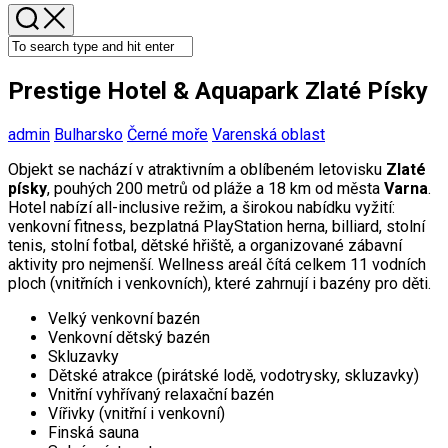
Prestige Hotel & Aquapark Zlaté Písky
admin
Bulharsko
Černé moře
Varenská oblast
Objekt se nachází v atraktivním a oblíbeném letovisku
Zlaté
písky
, pouhých 200 metrů od pláže a 18 km od města
Varna
.
Hotel nabízí all-inclusive režim, a širokou nabídku vyžití:
venkovní fitness, bezplatná PlayStation herna, billiard, stolní
tenis, stolní fotbal, dětské hřiště, a organizované zábavní
aktivity pro nejmenší. Wellness areál čítá celkem 11 vodních
ploch (vnitřních i venkovních), které zahrnují i bazény pro děti.
Velký venkovní bazén
Venkovní dětský bazén
Skluzavky
Dětské atrakce (pirátské lodě, vodotrysky, skluzavky)
Vnitřní vyhřívaný relaxační bazén
Vířivky (vnitřní i venkovní)
Finská sauna