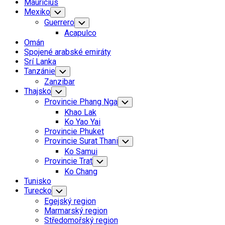
Mauricius
Mexiko
Toggle
Child
Guerrero
Toggle
Menu
Child
Acapulco
Menu
Omán
Spojené arabské emiráty
Srí Lanka
Tanzánie
Toggle
Child
Zanzibar
Menu
Thajsko
Toggle
Child
Provincie Phang Nga
Toggle
Menu
Child
Khao Lak
Menu
Ko Yao Yai
Provincie Phuket
Provincie Surat Thani
Toggle
Child
Ko Samui
Menu
Provincie Trat
Toggle
Child
Ko Chang
Menu
Tunisko
Turecko
Toggle
Child
Egejský region
Menu
Marmarský region
Středomořský region