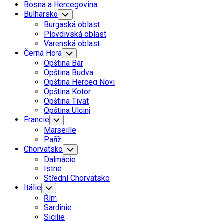
Bosna a Hercegovina
Current
Bulharsko
Toggle
Child
Page
Burgaská oblast
Menu
Parent
Plovdivská oblast
Current
Varenská oblast
Page
Černá Hora
Toggle
Child
Parent
Opština Bar
Menu
Opština Budva
Opština Herceg Novi
Opština Kotor
Opština Tivat
Opština Ulcinj
Francie
Toggle
Child
Marseille
Menu
Paříž
Chorvatsko
Toggle
Child
Dalmácie
Menu
Istrie
Střední Chorvatsko
Itálie
Toggle
Child
Řím
Menu
Sardinie
Sicílie