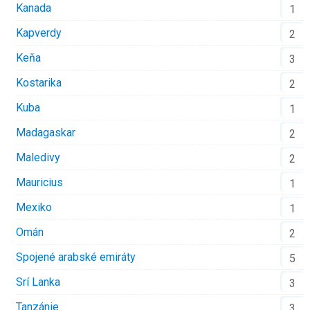
Kanada
1
Kapverdy
2
Keňa
3
Kostarika
2
Kuba
1
Madagaskar
2
Maledivy
2
Mauricius
1
Mexiko
1
Omán
2
Spojené arabské emiráty
5
Srí Lanka
3
Tanzánie
3