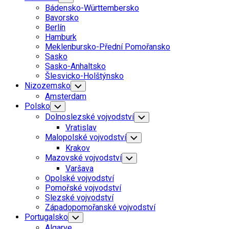
Child
Bádensko-Württembersko
Menu
Bavorsko
Berlín
Hamburk
Meklenbursko-Přední Pomořansko
Sasko
Sasko-Anhaltsko
Šlesvicko-Holštýnsko
Nizozemsko
Toggle
Child
Amsterdam
Menu
Polsko
Toggle
Child
Dolnoslezské vojvodství
Toggle
Menu
Child
Vratislav
Menu
Malopolské vojvodství
Toggle
Child
Krakov
Menu
Mazovské vojvodství
Toggle
Child
Varšava
Menu
Opolské vojvodství
Pomořské vojvodství
Slezské vojvodství
Západopomořanské vojvodství
Portugalsko
Toggle
Child
Algarve