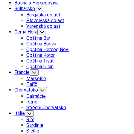
Bosna a Hercegovina
Bulharsko
Toggle
Child
Burgaská oblast
Menu
Plovdivská oblast
Varenská oblast
Černá Hora
Toggle
Child
Opština Bar
Menu
Opština Budva
Opština Herceg Novi
Opština Kotor
Opština Tivat
Opština Ulcinj
Francie
Toggle
Child
Marseille
Menu
Paříž
Chorvatsko
Toggle
Child
Dalmácie
Menu
Istrie
Střední Chorvatsko
Itálie
Toggle
Child
Řím
Menu
Sardinie
Sicílie