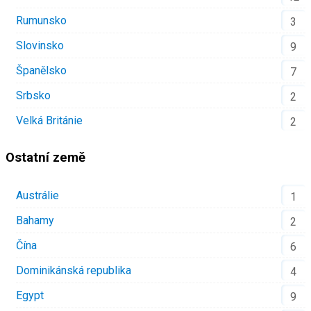
Rumunsko
3
Slovinsko
9
Španělsko
7
Srbsko
2
Velká Británie
2
Ostatní země
Austrálie
1
Bahamy
2
Čína
6
Dominikánská republika
4
Egypt
9