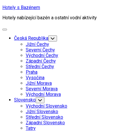
Skip
Hotely s Bazénem
to
Hotely nabízející bazén a ostatní vodní aktivity
content
Expand
Menu
Česká Republika
Toggle
Child
Jižní Čechy
Menu
Severní Čechy
Východní Čechy
Západní Čechy
Střední Čechy
Praha
Vysočina
Jižní Morava
Severní Morava
Východní Morava
Slovensko
Toggle
Child
Východní Slovensko
Menu
Jižní Slovensko
Střední Slovensko
Západní Slovensko
Tatry