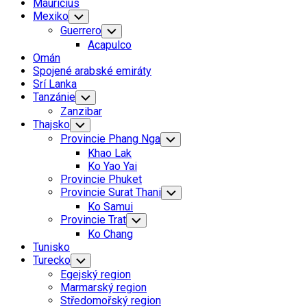
Mauricius
Mexiko
Toggle
Child
Guerrero
Toggle
Menu
Child
Acapulco
Menu
Omán
Spojené arabské emiráty
Srí Lanka
Tanzánie
Toggle
Child
Zanzibar
Menu
Thajsko
Toggle
Child
Provincie Phang Nga
Toggle
Menu
Child
Khao Lak
Menu
Ko Yao Yai
Provincie Phuket
Provincie Surat Thani
Toggle
Child
Ko Samui
Menu
Provincie Trat
Toggle
Child
Ko Chang
Menu
Tunisko
Turecko
Toggle
Child
Egejský region
Menu
Marmarský region
Středomořský region