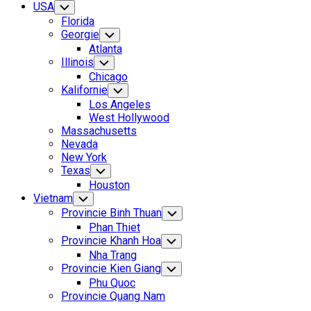
USA
Toggle
Child
Florida
Menu
Georgie
Toggle
Child
Atlanta
Menu
Illinois
Toggle
Child
Chicago
Menu
Kalifornie
Toggle
Child
Los Angeles
Menu
West Hollywood
Massachusetts
Nevada
New York
Texas
Toggle
Child
Houston
Menu
Vietnam
Toggle
Child
Provincie Binh Thuan
Toggle
Menu
Child
Phan Thiet
Menu
Provincie Khanh Hoa
Toggle
Child
Nha Trang
Menu
Provincie Kien Giang
Toggle
Child
Phu Quoc
Menu
Provincie Quang Nam