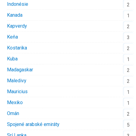
Indonésie
2
Kanada
1
Kapverdy
2
Keňa
3
Kostarika
2
Kuba
1
Madagaskar
2
Maledivy
2
Mauricius
1
Mexiko
1
Omán
2
Spojené arabské emiráty
5
Srí Lanka
3