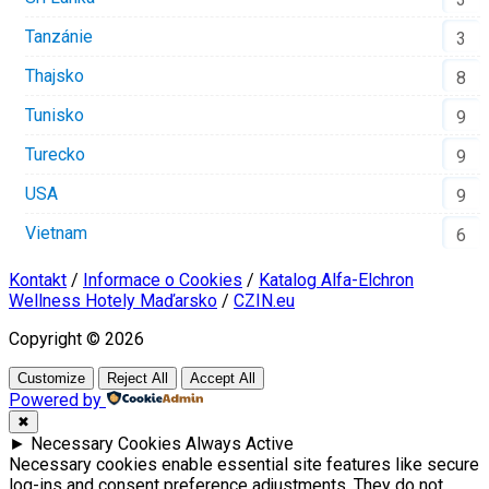
Tanzánie
3
Thajsko
8
Tunisko
9
Turecko
9
USA
9
Vietnam
6
Kontakt
/
Informace o Cookies
/
Katalog Alfa-Elchron
Wellness Hotely Maďarsko
/
CZIN.eu
Copyright © 2026
Customize
Reject All
Accept All
Powered by
✖
►
Necessary Cookies
Always Active
Necessary cookies enable essential site features like secure
log-ins and consent preference adjustments. They do not