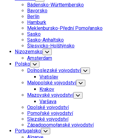
Child
Bádensko-Württembersko
Menu
Bavorsko
Berlín
Hamburk
Meklenbursko-Přední Pomořansko
Sasko
Sasko-Anhaltsko
Šlesvicko-Holštýnsko
Nizozemsko
Toggle
Child
Amsterdam
Menu
Polsko
Toggle
Child
Dolnoslezské vojvodství
Toggle
Menu
Child
Vratislav
Menu
Malopolské vojvodství
Toggle
Child
Krakov
Menu
Mazovské vojvodství
Toggle
Child
Varšava
Menu
Opolské vojvodství
Pomořské vojvodství
Slezské vojvodství
Západopomořanské vojvodství
Portugalsko
Toggle
Child
Algarve