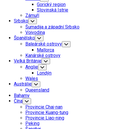
Child
Gorický region
Menu
Slovinská Istrie
Zámuří
Srbsko
Toggle
Child
Šumadija a západní Srbsko
Menu
Vojvodina
Španělsko
Toggle
Child
Baleárské ostrovy
Toggle
Menu
Child
Mallorca
Menu
Kanárské ostrovy
Velká Británie
Toggle
Child
Anglie
Toggle
Menu
Child
Londýn
Menu
Wales
Austrálie
Toggle
Child
Queensland
Menu
Bahamy
Čína
Toggle
Child
Provincie Chaj-nan
Menu
Provincie Kuang-tung
Provincie Liao-ning
Peking
Šanghaj