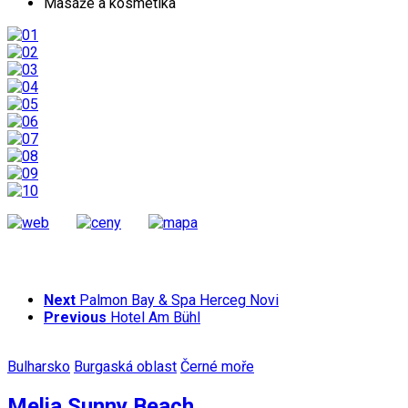
Masáže a kosmetika
Next
Palmon Bay & Spa Herceg Novi
Previous
Hotel Am Bühl
Bulharsko
Burgaská oblast
Černé moře
Melia Sunny Beach