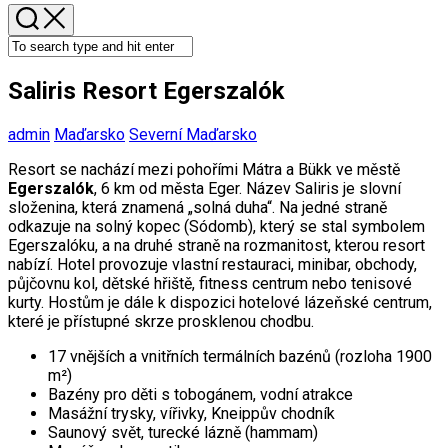
Saliris Resort Egerszalók
admin
Maďarsko
Severní Maďarsko
Resort se nachází mezi pohořími Mátra a Bükk ve městě
Egerszalók
, 6 km od města Eger. Název Saliris je slovní
složenina, která znamená „solná duha“. Na jedné straně
odkazuje na solný kopec (Sódomb), který se stal symbolem
Egerszalóku, a na druhé straně na rozmanitost, kterou resort
nabízí. Hotel provozuje vlastní restauraci, minibar, obchody,
půjčovnu kol, dětské hřiště, fitness centrum nebo tenisové
kurty. Hostům je dále k dispozici hotelové lázeňské centrum,
které je přístupné skrze prosklenou chodbu.
17 vnějších a vnitřních termálních bazénů (rozloha 1900
m²)
Bazény pro děti s tobogánem, vodní atrakce
Masážní trysky, vířivky, Kneippův chodník
Saunový svět, turecké lázně (hammam)