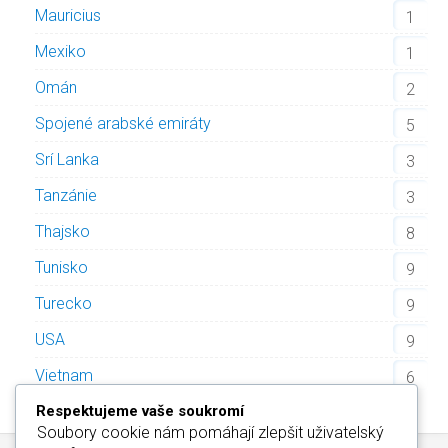
Mauricius
1
Mexiko
1
Omán
2
Spojené arabské emiráty
5
Srí Lanka
3
Tanzánie
3
Thajsko
8
Tunisko
9
Turecko
9
USA
9
Vietnam
6
Respektujeme vaše soukromí
Soubory cookie nám pomáhají zlepšit uživatelský