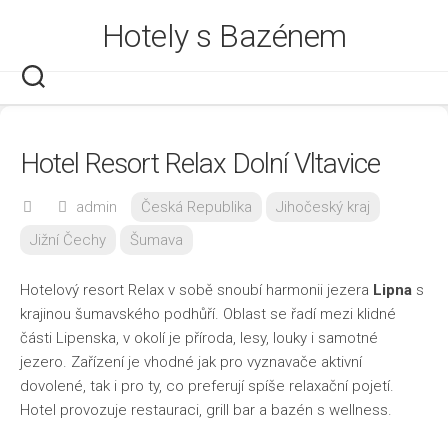
Skip
Hotely s Bazénem
to
content
Hotel Resort Relax Dolní Vltavice
admin
Česká Republika
Jihočeský kraj
Jižní Čechy
Šumava
Hotelový resort Relax v sobě snoubí harmonii jezera
Lipna
s
krajinou šumavského podhůří. Oblast se řadí mezi klidné
části Lipenska, v okolí je příroda, lesy, louky i samotné
jezero. Zařízení je vhodné jak pro vyznavače aktivní
dovolené, tak i pro ty, co preferují spíše relaxační pojetí.
Hotel provozuje restauraci, grill bar a bazén s wellness.