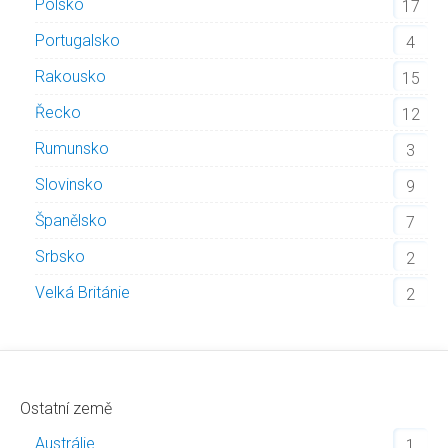
Polsko
17
Portugalsko
4
Rakousko
15
Řecko
12
Rumunsko
3
Slovinsko
9
Španělsko
7
Srbsko
2
Velká Británie
2
Ostatní země
Austrálie
1