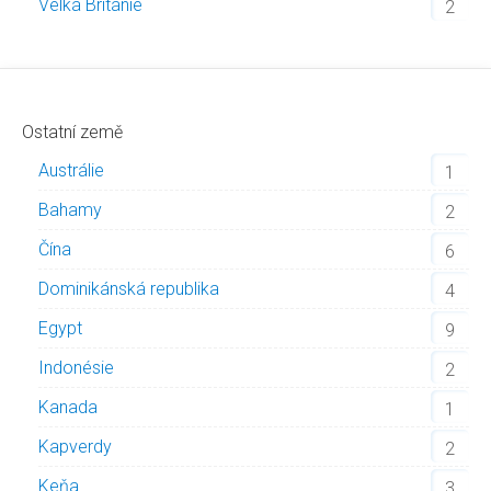
Velká Británie
2
Ostatní země
Austrálie
1
Bahamy
2
Čína
6
Dominikánská republika
4
Egypt
9
Indonésie
2
Kanada
1
Kapverdy
2
Keňa
3