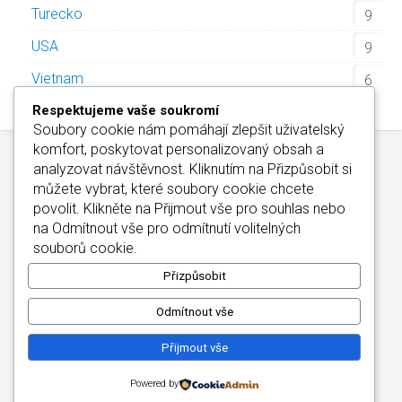
Turecko
9
USA
9
Vietnam
6
Respektujeme vaše soukromí
Soubory cookie nám pomáhají zlepšit uživatelský
komfort, poskytovat personalizovaný obsah a
analyzovat návštěvnost. Kliknutím na
Přizpůsobit
si
můžete vybrat, které soubory cookie chcete
povolit. Klikněte na
Přijmout vše
pro souhlas nebo
na
Odmítnout vše
pro odmítnutí volitelných
Kontakt
/
Informace o Cookies
/
Katalog Alfa-Elchron
souborů cookie.
Wellness Hotely Maďarsko
/
CZIN.eu
Copyright © 2026
Přizpůsobit
Odmítnout vše
Přijmout vše
Powered by