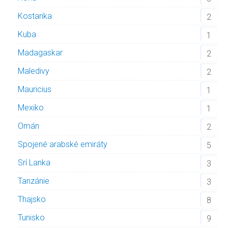
Kostarika
2
Kuba
1
Madagaskar
2
Maledivy
2
Mauricius
1
Mexiko
1
Omán
2
Spojené arabské emiráty
5
Srí Lanka
3
Tanzánie
3
Thajsko
8
Tunisko
9