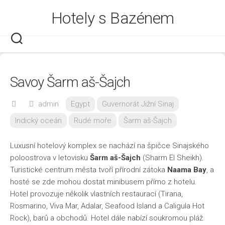
Skip
Hotely s Bazénem
to
content
Savoy Šarm aš-Šajch
admin
Egypt
Guvernorát Jižní Sinaj
Indický oceán
Rudé moře
Šarm aš-Šajch
Luxusní hotelový komplex se nachází na špičce Sinajského
poloostrova v letovisku
Šarm aš-Šajch
(Sharm El Sheikh).
Turistické centrum města tvoří přírodní zátoka
Naama Bay
, a
hosté se zde mohou dostat minibusem přímo z hotelu.
Hotel provozuje několik vlastních restaurací (Tirana,
Rosmarino, Viva Mar, Adalar, Seafood Island a Caligula Hot
Rock), barů a obchodů. Hotel dále nabízí soukromou pláž