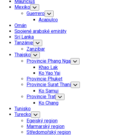
Mauricius
Mexiko
Toggle
Child
Guerrero
Toggle
Menu
Child
Acapulco
Menu
Omán
Spojené arabské emiráty
Srí Lanka
Tanzánie
Toggle
Child
Zanzibar
Menu
Thajsko
Toggle
Child
Provincie Phang Nga
Toggle
Menu
Child
Khao Lak
Menu
Ko Yao Yai
Provincie Phuket
Provincie Surat Thani
Toggle
Child
Ko Samui
Menu
Provincie Trat
Toggle
Child
Ko Chang
Menu
Tunisko
Turecko
Toggle
Child
Egejský region
Menu
Marmarský region
Středomořský region