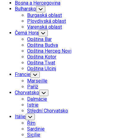
Bosna a Hercegovina
Bulharsko
Toggle
Child
Burgaská oblast
Menu
Plovdivská oblast
Varenská oblast
Černá Hora
Toggle
Child
Opština Bar
Menu
Opština Budva
Opština Herceg Novi
Opština Kotor
Opština Tivat
Opština Ulcinj
Francie
Toggle
Child
Marseille
Menu
Paříž
Chorvatsko
Toggle
Child
Dalmácie
Menu
Istrie
Střední Chorvatsko
Itálie
Toggle
Child
Řím
Menu
Sardinie
Sicílie