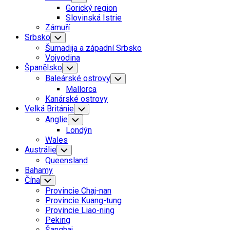
Child
Gorický region
Menu
Slovinská Istrie
Zámuří
Srbsko
Toggle
Child
Šumadija a západní Srbsko
Menu
Vojvodina
Španělsko
Toggle
Child
Baleárské ostrovy
Toggle
Menu
Child
Mallorca
Menu
Kanárské ostrovy
Velká Británie
Toggle
Child
Anglie
Toggle
Menu
Child
Londýn
Menu
Wales
Austrálie
Toggle
Child
Queensland
Menu
Bahamy
Čína
Toggle
Child
Provincie Chaj-nan
Menu
Provincie Kuang-tung
Provincie Liao-ning
Peking
Šanghaj