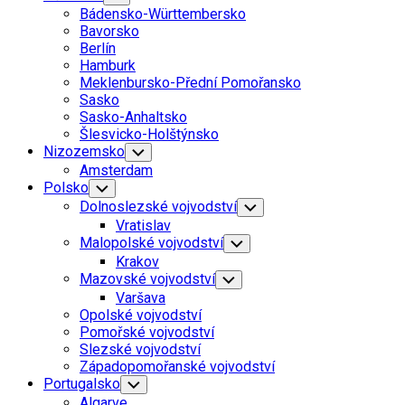
Child
Bádensko-Württembersko
Menu
Bavorsko
Berlín
Hamburk
Meklenbursko-Přední Pomořansko
Sasko
Sasko-Anhaltsko
Šlesvicko-Holštýnsko
Nizozemsko
Toggle
Child
Amsterdam
Menu
Polsko
Toggle
Child
Dolnoslezské vojvodství
Toggle
Menu
Child
Vratislav
Menu
Malopolské vojvodství
Toggle
Child
Krakov
Menu
Mazovské vojvodství
Toggle
Child
Varšava
Menu
Opolské vojvodství
Pomořské vojvodství
Slezské vojvodství
Západopomořanské vojvodství
Portugalsko
Toggle
Child
Algarve