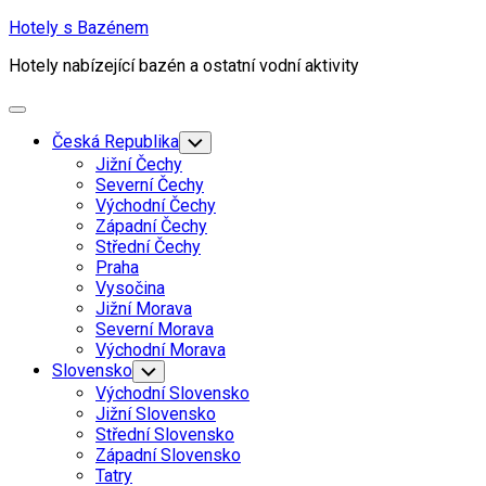
Skip
Hotely s Bazénem
to
Hotely nabízející bazén a ostatní vodní aktivity
content
Expand
Menu
Česká Republika
Toggle
Child
Jižní Čechy
Menu
Severní Čechy
Východní Čechy
Západní Čechy
Střední Čechy
Praha
Vysočina
Jižní Morava
Severní Morava
Východní Morava
Slovensko
Toggle
Child
Východní Slovensko
Menu
Jižní Slovensko
Střední Slovensko
Západní Slovensko
Tatry