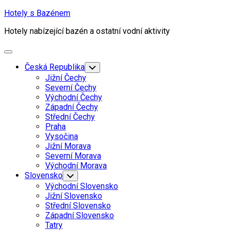
Skip
Hotely s Bazénem
to
Hotely nabízející bazén a ostatní vodní aktivity
content
Expand
Menu
Česká Republika
Toggle
Child
Jižní Čechy
Menu
Severní Čechy
Východní Čechy
Západní Čechy
Střední Čechy
Praha
Vysočina
Jižní Morava
Severní Morava
Východní Morava
Slovensko
Toggle
Child
Východní Slovensko
Menu
Jižní Slovensko
Střední Slovensko
Západní Slovensko
Tatry