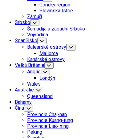
Child
Gorický region
Menu
Slovinská Istrie
Zámuří
Srbsko
Toggle
Child
Šumadija a západní Srbsko
Menu
Vojvodina
Španělsko
Toggle
Child
Baleárské ostrovy
Toggle
Menu
Child
Mallorca
Menu
Kanárské ostrovy
Velká Británie
Toggle
Child
Anglie
Toggle
Menu
Child
Londýn
Menu
Wales
Austrálie
Toggle
Child
Queensland
Menu
Bahamy
Čína
Toggle
Child
Provincie Chaj-nan
Menu
Provincie Kuang-tung
Provincie Liao-ning
Peking
Šanghaj