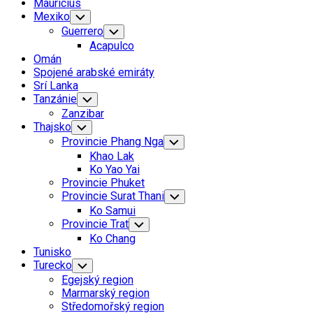
Mauricius
Mexiko
Toggle
Child
Guerrero
Toggle
Menu
Child
Acapulco
Menu
Omán
Spojené arabské emiráty
Srí Lanka
Tanzánie
Toggle
Child
Zanzibar
Menu
Thajsko
Toggle
Child
Provincie Phang Nga
Toggle
Menu
Child
Khao Lak
Menu
Ko Yao Yai
Provincie Phuket
Provincie Surat Thani
Toggle
Child
Ko Samui
Menu
Provincie Trat
Toggle
Child
Ko Chang
Menu
Tunisko
Turecko
Toggle
Child
Egejský region
Menu
Marmarský region
Středomořský region