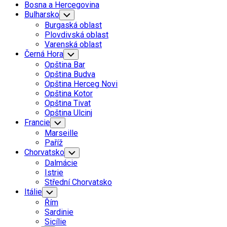
Bosna a Hercegovina
Bulharsko
Toggle
Child
Burgaská oblast
Menu
Plovdivská oblast
Varenská oblast
Černá Hora
Toggle
Child
Opština Bar
Menu
Opština Budva
Opština Herceg Novi
Opština Kotor
Opština Tivat
Opština Ulcinj
Francie
Toggle
Child
Marseille
Menu
Paříž
Chorvatsko
Toggle
Child
Dalmácie
Menu
Istrie
Střední Chorvatsko
Itálie
Toggle
Child
Řím
Menu
Sardinie
Sicílie