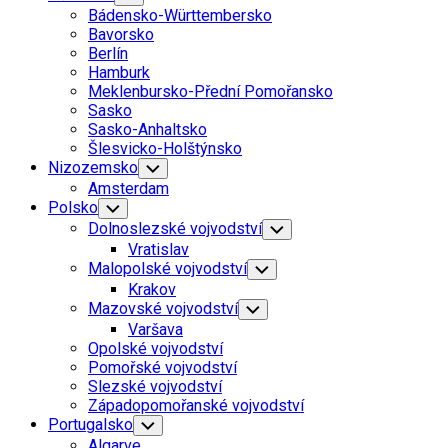
Child
Bádensko-Württembersko
Menu
Bavorsko
Berlín
Hamburk
Meklenbursko-Přední Pomořansko
Sasko
Sasko-Anhaltsko
Šlesvicko-Holštýnsko
Nizozemsko
Toggle
Child
Amsterdam
Menu
Current
Polsko
Toggle
Child
Page
Dolnoslezské vojvodství
Toggle
Menu
Parent
Child
Vratislav
Menu
Malopolské vojvodství
Toggle
Child
Krakov
Menu
Current
Mazovské vojvodství
Toggle
Child
Page
Current
Varšava
Menu
Parent
Page
Opolské vojvodství
Parent
Pomořské vojvodství
Slezské vojvodství
Západopomořanské vojvodství
Portugalsko
Toggle
Child
Algarve