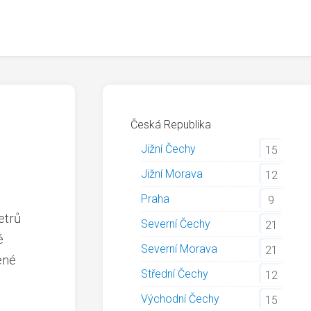
Česká Republika
Jižní Čechy
15
Jižní Morava
12
Praha
9
etrů
Severní Čechy
21
é
Severní Morava
21
ené
Střední Čechy
12
Východní Čechy
15