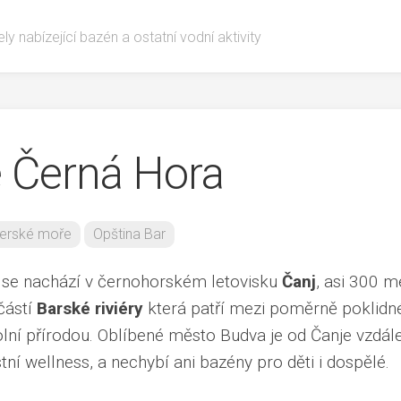
ly nabízející bazén a ostatní vodní aktivity
 Černá Hora
erské moře
Opština Bar
e se nachází v černohorském letovisku
Čanj
, asi 300 m
částí
Barské riviéry
která patří mezi poměrně poklidn
kolní přírodou. Oblíbené město Budva je od Čanje vzdál
ní wellness, a nechybí ani bazény pro děti i dospělé.