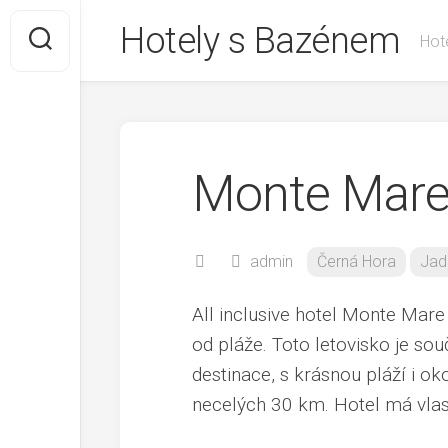
Skip
Hotely s Bazénem
to
Hote
content
Monte Mare
admin
Černá Hora
Jad
All inclusive hotel Monte Mar
od pláže. Toto letovisko je sou
destinace, s krásnou pláží i o
necelých 30 km. Hotel má vlast