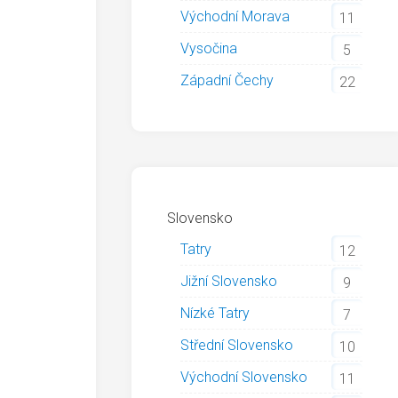
Východní Morava
11
Vysočina
5
Západní Čechy
22
Slovensko
Tatry
12
Jižní Slovensko
9
Nízké Tatry
7
Střední Slovensko
10
Východní Slovensko
11