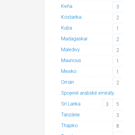
Keňa
3
Kostarika
2
Kuba
1
Madagaskar
2
Maledivy
2
Mauricius
1
Mexiko
1
Omán
2
Spojené arabské emiráty
Srí Lanka
5
3
Tanzánie
3
Thajsko
8