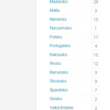
Maďarsko
29
Malta
3
Německo
15
Nizozemsko
1
Polsko
17
Portugalsko
4
Rakousko
15
Řecko
12
Rumunsko
3
Slovinsko
9
Španělsko
7
Srbsko
2
Velká Británie
2