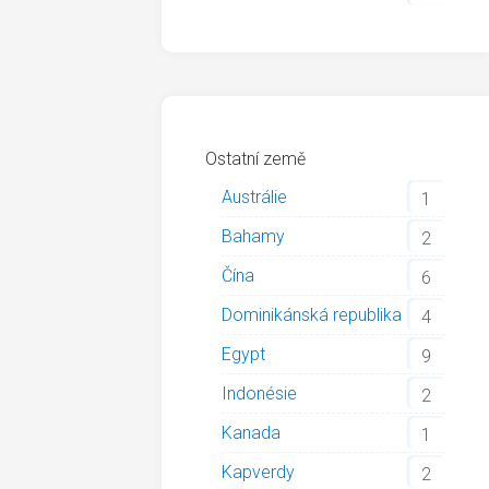
Ostatní země
Austrálie
1
Bahamy
2
Čína
6
Dominikánská republika
4
Egypt
9
Indonésie
2
Kanada
1
Kapverdy
2