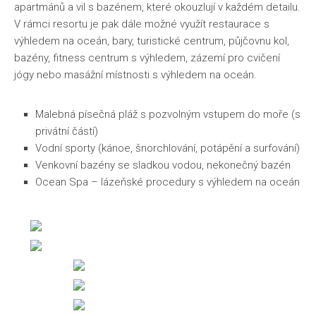
apartmánů a vil s bazénem, ​​které okouzlují v každém detailu.
V rámci resortu je pak dále možné využít restaurace s
výhledem na oceán, bary, turistické centrum, půjčovnu kol,
bazény, fitness centrum s výhledem, zázemí pro cvičení
jógy nebo masážní místnosti s výhledem na oceán.
Malebná písečná pláž s pozvolným vstupem do moře (s
privátní částí)
Vodní sporty (kánoe, šnorchlování, potápění a surfování)
Venkovní bazény se sladkou vodou, nekonečný bazén
Ocean Spa – lázeňské procedury s výhledem na oceán