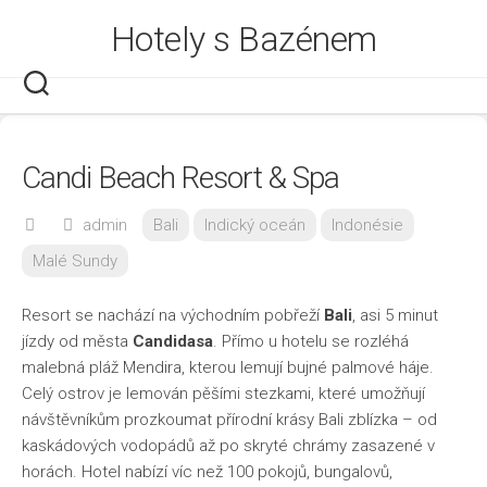
Skip
Hotely s Bazénem
to
content
Candi Beach Resort & Spa
admin
Bali
Indický oceán
Indonésie
Malé Sundy
Resort se nachází na východním pobřeží
Bali
, asi 5 minut
jízdy od města
Candidasa
. Přímo u hotelu se rozléhá
malebná pláž Mendira, kterou lemují bujné palmové háje.
Celý ostrov je lemován pěšími stezkami, které umožňují
návštěvníkům prozkoumat přírodní krásy Bali zblízka – od
kaskádových vodopádů až po skryté chrámy zasazené v
horách. Hotel nabízí víc než 100 pokojů, bungalovů,