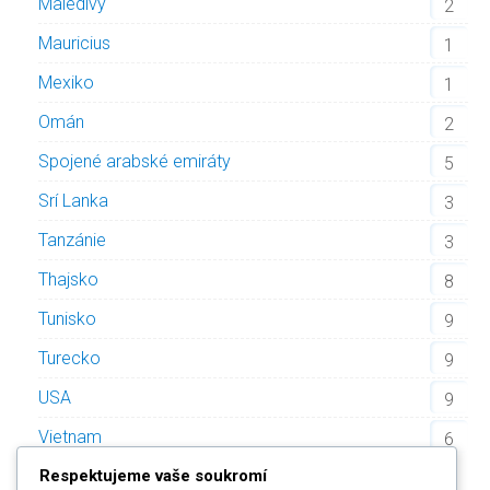
Maledivy
2
Mauricius
1
Mexiko
1
Omán
2
Spojené arabské emiráty
5
Srí Lanka
3
Tanzánie
3
Thajsko
8
Tunisko
9
Turecko
9
USA
9
Vietnam
6
Respektujeme vaše soukromí