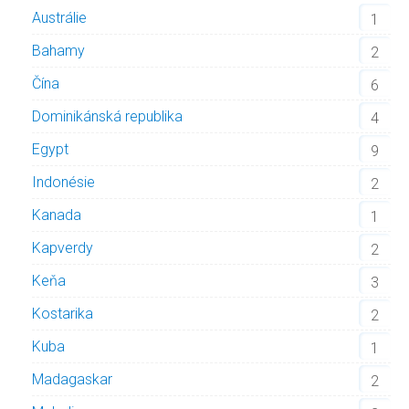
Austrálie
1
Bahamy
2
Čína
6
Dominikánská republika
4
Egypt
9
Indonésie
2
Kanada
1
Kapverdy
2
Keňa
3
Kostarika
2
Kuba
1
Madagaskar
2