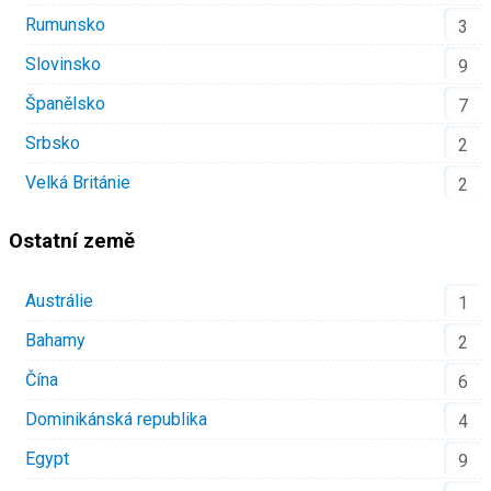
Rumunsko
3
Slovinsko
9
Španělsko
7
Srbsko
2
Velká Británie
2
Ostatní země
Austrálie
1
Bahamy
2
Čína
6
Dominikánská republika
4
Egypt
9