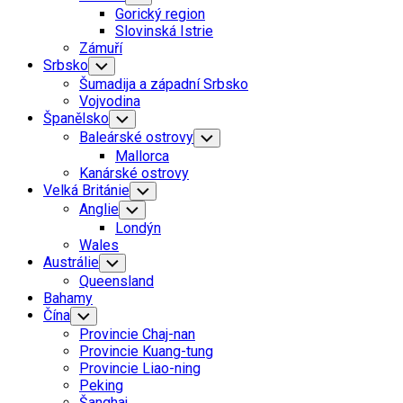
Child
Gorický region
Menu
Slovinská Istrie
Zámuří
Srbsko
Toggle
Child
Šumadija a západní Srbsko
Menu
Vojvodina
Španělsko
Toggle
Child
Baleárské ostrovy
Toggle
Menu
Child
Mallorca
Menu
Kanárské ostrovy
Velká Británie
Toggle
Child
Anglie
Toggle
Menu
Child
Londýn
Menu
Wales
Austrálie
Toggle
Child
Queensland
Menu
Bahamy
Čína
Toggle
Child
Provincie Chaj-nan
Menu
Provincie Kuang-tung
Provincie Liao-ning
Peking
Šanghaj