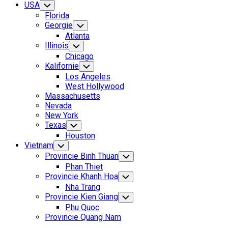
USA
Toggle
Child
Florida
Menu
Georgie
Toggle
Child
Atlanta
Menu
Illinois
Toggle
Child
Chicago
Menu
Kalifornie
Toggle
Child
Los Angeles
Menu
West Hollywood
Massachusetts
Nevada
New York
Texas
Toggle
Child
Houston
Menu
Vietnam
Toggle
Child
Provincie Binh Thuan
Toggle
Menu
Child
Phan Thiet
Menu
Provincie Khanh Hoa
Toggle
Child
Nha Trang
Menu
Provincie Kien Giang
Toggle
Child
Phu Quoc
Menu
Provincie Quang Nam