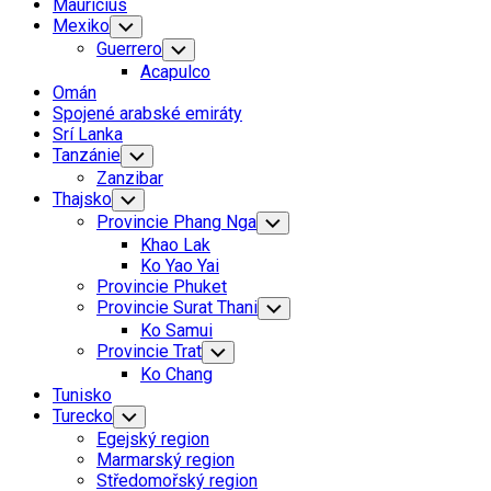
Mauricius
Mexiko
Toggle
Child
Guerrero
Toggle
Menu
Child
Acapulco
Menu
Omán
Spojené arabské emiráty
Srí Lanka
Tanzánie
Toggle
Child
Zanzibar
Menu
Thajsko
Toggle
Child
Provincie Phang Nga
Toggle
Menu
Child
Khao Lak
Menu
Ko Yao Yai
Provincie Phuket
Provincie Surat Thani
Toggle
Child
Ko Samui
Menu
Provincie Trat
Toggle
Child
Ko Chang
Menu
Tunisko
Turecko
Toggle
Child
Egejský region
Menu
Marmarský region
Středomořský region