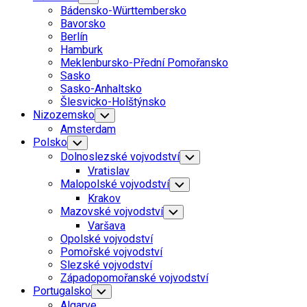
Child
Bádensko-Württembersko
Menu
Bavorsko
Berlín
Hamburk
Meklenbursko-Přední Pomořansko
Sasko
Sasko-Anhaltsko
Šlesvicko-Holštýnsko
Nizozemsko
Toggle
Child
Amsterdam
Menu
Polsko
Toggle
Child
Dolnoslezské vojvodství
Toggle
Menu
Child
Vratislav
Menu
Malopolské vojvodství
Toggle
Child
Krakov
Menu
Mazovské vojvodství
Toggle
Child
Varšava
Menu
Opolské vojvodství
Pomořské vojvodství
Slezské vojvodství
Západopomořanské vojvodství
Portugalsko
Toggle
Child
Algarve