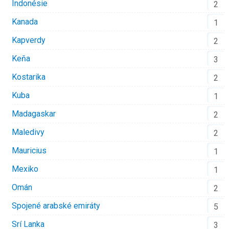
Indonésie
2
Kanada
1
Kapverdy
2
Keňa
3
Kostarika
2
Kuba
1
Madagaskar
2
Maledivy
2
Mauricius
1
Mexiko
1
Omán
2
Spojené arabské emiráty
5
Srí Lanka
3