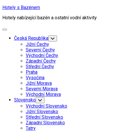
Skip
Hotely s Bazénem
to
Hotely nabízející bazén a ostatní vodní aktivity
content
Expand
Menu
Current
Česká Republika
Toggle
Child
Page
Jižní Čechy
Menu
Parent
Severní Čechy
Východní Čechy
Západní Čechy
Střední Čechy
Praha
Vysočina
Jižní Morava
Current
Severní Morava
Page
Východní Morava
Parent
Slovensko
Toggle
Child
Východní Slovensko
Menu
Jižní Slovensko
Střední Slovensko
Západní Slovensko
Tatry