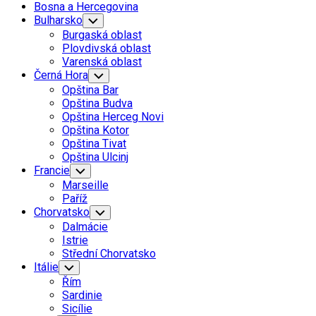
Bosna a Hercegovina
Bulharsko
Toggle
Child
Burgaská oblast
Menu
Plovdivská oblast
Varenská oblast
Černá Hora
Toggle
Child
Opština Bar
Menu
Opština Budva
Opština Herceg Novi
Opština Kotor
Opština Tivat
Opština Ulcinj
Francie
Toggle
Child
Marseille
Menu
Paříž
Chorvatsko
Toggle
Child
Dalmácie
Menu
Istrie
Střední Chorvatsko
Itálie
Toggle
Child
Řím
Menu
Sardinie
Sicílie