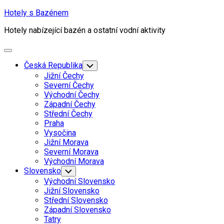
Skip
Hotely s Bazénem
to
Hotely nabízející bazén a ostatní vodní aktivity
content
Expand
Menu
Česká Republika
Toggle
Child
Jižní Čechy
Menu
Severní Čechy
Východní Čechy
Západní Čechy
Střední Čechy
Praha
Vysočina
Jižní Morava
Severní Morava
Východní Morava
Current
Slovensko
Toggle
Child
Page
Východní Slovensko
Menu
Parent
Current
Jižní Slovensko
Page
Střední Slovensko
Parent
Západní Slovensko
Tatry