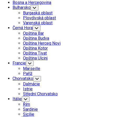
Bosna a Hercegovina
Bulharsko
Toggle
Child
Burgaská oblast
Menu
Plovdivská oblast
Varenská oblast
Černá Hora
Toggle
Child
Opština Bar
Menu
Opština Budva
Opština Herceg Novi
Opština Kotor
Opština Tivat
Opština Ulcinj
Francie
Toggle
Child
Marseille
Menu
Paříž
Chorvatsko
Toggle
Child
Dalmácie
Menu
Istrie
Střední Chorvatsko
Itálie
Toggle
Child
Řím
Menu
Sardinie
Sicílie