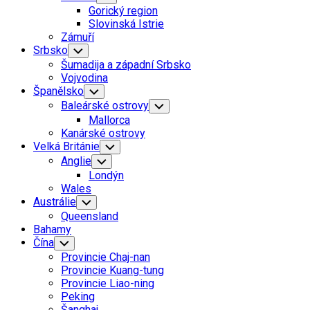
Child
Gorický region
Menu
Slovinská Istrie
Zámuří
Srbsko
Toggle
Child
Šumadija a západní Srbsko
Menu
Vojvodina
Španělsko
Toggle
Child
Baleárské ostrovy
Toggle
Menu
Child
Mallorca
Menu
Kanárské ostrovy
Velká Británie
Toggle
Child
Anglie
Toggle
Menu
Child
Londýn
Menu
Wales
Austrálie
Toggle
Child
Queensland
Menu
Bahamy
Čína
Toggle
Child
Provincie Chaj-nan
Menu
Provincie Kuang-tung
Provincie Liao-ning
Peking
Šanghaj