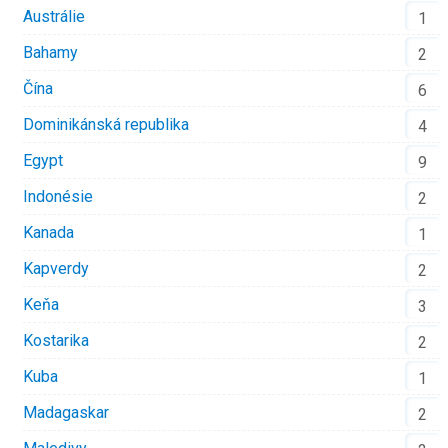
Austrálie
1
Bahamy
2
Čína
6
Dominikánská republika
4
Egypt
9
Indonésie
2
Kanada
1
Kapverdy
2
Keňa
3
Kostarika
2
Kuba
1
Madagaskar
2