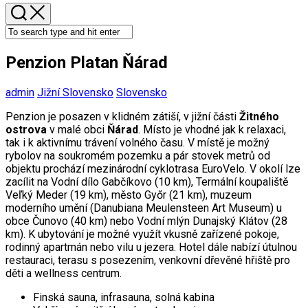
Penzion Platan Ňárad
admin
Jižní Slovensko
Slovensko
Penzion je posazen v klidném zátiší, v jižní části
Žitného
ostrova
v malé obci
Ňárad
. Místo je vhodné jak k relaxaci,
tak i k aktivnímu trávení volného času. V místě je možný
rybolov na soukromém pozemku a pár stovek metrů od
objektu prochází mezinárodní cyklotrasa EuroVelo. V okolí lze
zacílit na Vodní dílo Gabčíkovo (10 km), Termální koupaliště
Veľký Meder (19 km), město Győr (21 km), muzeum
moderního umění (Danubiana Meulensteen Art Museum) u
obce Čunovo (40 km) nebo Vodní mlýn Dunajský Klátov (28
km). K ubytování je možné využít vkusně zařízené pokoje,
rodinný apartmán nebo vilu u jezera. Hotel dále nabízí útulnou
restauraci, terasu s posezením, venkovní dřevěné hřiště pro
děti a wellness centrum.
Finská sauna, infrasauna, solná kabina