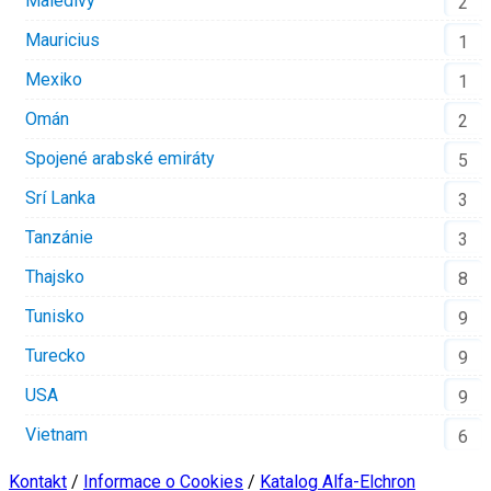
Maledivy
2
Mauricius
1
Mexiko
1
Omán
2
Spojené arabské emiráty
5
Srí Lanka
3
Tanzánie
3
Thajsko
8
Tunisko
9
Turecko
9
USA
9
Vietnam
6
Kontakt
/
Informace o Cookies
/
Katalog Alfa-Elchron