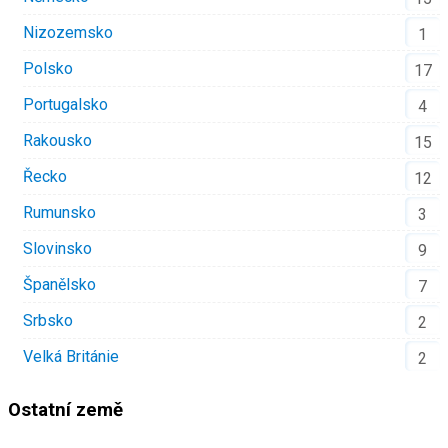
Nizozemsko
1
Polsko
17
Portugalsko
4
Rakousko
15
Řecko
12
Rumunsko
3
Slovinsko
9
Španělsko
7
Srbsko
2
Velká Británie
2
Ostatní země