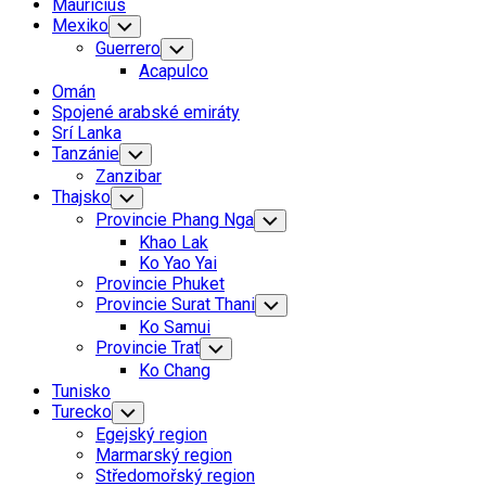
Mauricius
Mexiko
Toggle
Child
Guerrero
Toggle
Menu
Child
Acapulco
Menu
Omán
Spojené arabské emiráty
Srí Lanka
Tanzánie
Toggle
Child
Zanzibar
Menu
Thajsko
Toggle
Child
Provincie Phang Nga
Toggle
Menu
Child
Khao Lak
Menu
Ko Yao Yai
Provincie Phuket
Provincie Surat Thani
Toggle
Child
Ko Samui
Menu
Provincie Trat
Toggle
Child
Ko Chang
Menu
Tunisko
Turecko
Toggle
Child
Egejský region
Menu
Marmarský region
Středomořský region