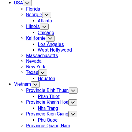
USA
Toggle
Child
Florida
Menu
Georgie
Toggle
Child
Atlanta
Menu
Illinois
Toggle
Child
Chicago
Menu
Kalifornie
Toggle
Child
Los Angeles
Menu
West Hollywood
Massachusetts
Nevada
New York
Texas
Toggle
Child
Houston
Menu
Vietnam
Toggle
Child
Provincie Binh Thuan
Toggle
Menu
Child
Phan Thiet
Menu
Provincie Khanh Hoa
Toggle
Child
Nha Trang
Menu
Provincie Kien Giang
Toggle
Child
Phu Quoc
Menu
Provincie Quang Nam