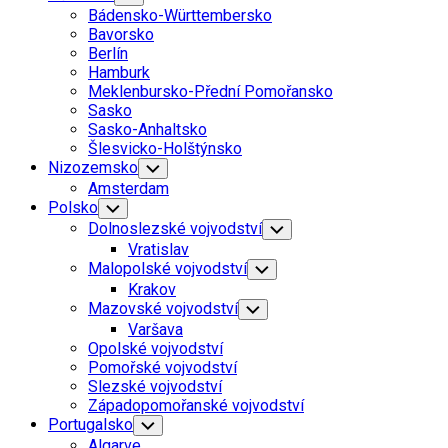
Child
Bádensko-Württembersko
Menu
Bavorsko
Berlín
Hamburk
Meklenbursko-Přední Pomořansko
Sasko
Sasko-Anhaltsko
Šlesvicko-Holštýnsko
Nizozemsko
Toggle
Child
Amsterdam
Menu
Polsko
Toggle
Child
Dolnoslezské vojvodství
Toggle
Menu
Child
Vratislav
Menu
Malopolské vojvodství
Toggle
Child
Krakov
Menu
Mazovské vojvodství
Toggle
Child
Varšava
Menu
Opolské vojvodství
Pomořské vojvodství
Slezské vojvodství
Západopomořanské vojvodství
Portugalsko
Toggle
Child
Algarve