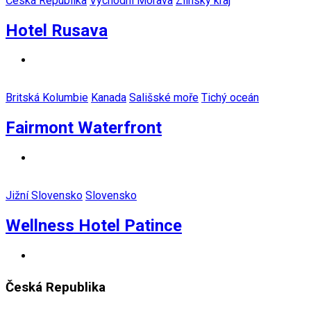
Česká Republika
Východní Morava
Zlínský kraj
Hotel Rusava
Britská Kolumbie
Kanada
Sališské moře
Tichý oceán
Fairmont Waterfront
Jižní Slovensko
Slovensko
Wellness Hotel Patince
Česká Republika