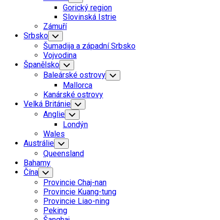
Child
Gorický region
Menu
Slovinská Istrie
Zámuří
Srbsko
Toggle
Child
Šumadija a západní Srbsko
Menu
Vojvodina
Španělsko
Toggle
Child
Baleárské ostrovy
Toggle
Menu
Child
Mallorca
Menu
Kanárské ostrovy
Velká Británie
Toggle
Child
Anglie
Toggle
Menu
Child
Londýn
Menu
Wales
Austrálie
Toggle
Child
Queensland
Menu
Bahamy
Čína
Toggle
Child
Provincie Chaj-nan
Menu
Provincie Kuang-tung
Provincie Liao-ning
Peking
Šanghaj