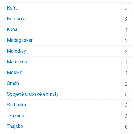
Keňa
3
Kostarika
2
Kuba
1
Madagaskar
2
Maledivy
2
Mauricius
1
Mexiko
1
Omán
2
Spojené arabské emiráty
5
Srí Lanka
3
Tanzánie
3
Thajsko
8