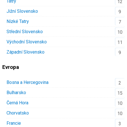
Tatry
12
Jižní Slovensko
9
Nízké Tatry
7
Střední Slovensko
10
Východní Slovensko
11
Západní Slovensko
9
Evropa
Bosna a Hercegovina
2
Bulharsko
15
Černá Hora
10
Chorvatsko
10
Francie
3