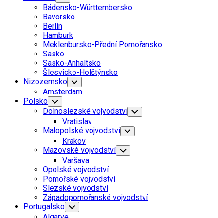
Child
Bádensko-Württembersko
Menu
Bavorsko
Berlín
Hamburk
Meklenbursko-Přední Pomořansko
Sasko
Sasko-Anhaltsko
Šlesvicko-Holštýnsko
Nizozemsko
Toggle
Child
Amsterdam
Menu
Polsko
Toggle
Child
Dolnoslezské vojvodství
Toggle
Menu
Child
Vratislav
Menu
Malopolské vojvodství
Toggle
Child
Krakov
Menu
Mazovské vojvodství
Toggle
Child
Varšava
Menu
Opolské vojvodství
Pomořské vojvodství
Slezské vojvodství
Západopomořanské vojvodství
Portugalsko
Toggle
Child
Algarve