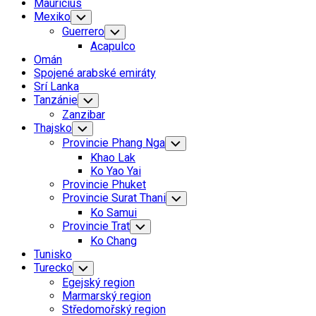
Mauricius
Mexiko
Toggle
Child
Guerrero
Toggle
Menu
Child
Acapulco
Menu
Omán
Spojené arabské emiráty
Srí Lanka
Tanzánie
Toggle
Child
Zanzibar
Menu
Thajsko
Toggle
Child
Provincie Phang Nga
Toggle
Menu
Child
Khao Lak
Menu
Ko Yao Yai
Provincie Phuket
Provincie Surat Thani
Toggle
Child
Ko Samui
Menu
Provincie Trat
Toggle
Child
Ko Chang
Menu
Tunisko
Turecko
Toggle
Child
Egejský region
Menu
Marmarský region
Středomořský region