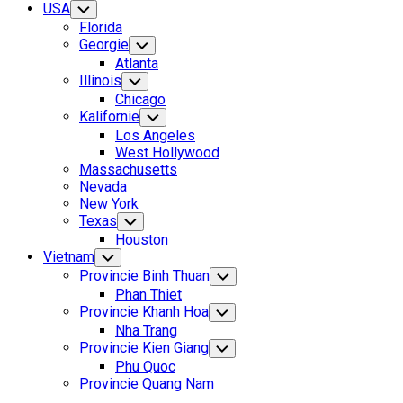
USA
Toggle
Child
Florida
Menu
Georgie
Toggle
Child
Atlanta
Menu
Illinois
Toggle
Child
Chicago
Menu
Kalifornie
Toggle
Child
Los Angeles
Menu
West Hollywood
Massachusetts
Nevada
New York
Texas
Toggle
Child
Houston
Menu
Vietnam
Toggle
Child
Provincie Binh Thuan
Toggle
Menu
Child
Phan Thiet
Menu
Provincie Khanh Hoa
Toggle
Child
Nha Trang
Menu
Provincie Kien Giang
Toggle
Child
Phu Quoc
Menu
Provincie Quang Nam