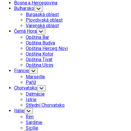
Bosna a Hercegovina
Current
Bulharsko
Toggle
Child
Page
Current
Burgaská oblast
Menu
Parent
Page
Plovdivská oblast
Parent
Varenská oblast
Černá Hora
Toggle
Child
Opština Bar
Menu
Opština Budva
Opština Herceg Novi
Opština Kotor
Opština Tivat
Opština Ulcinj
Francie
Toggle
Child
Marseille
Menu
Paříž
Chorvatsko
Toggle
Child
Dalmácie
Menu
Istrie
Střední Chorvatsko
Itálie
Toggle
Child
Řím
Menu
Sardinie
Sicílie