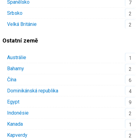
Španělsko
7
Srbsko
2
Velká Británie
2
Ostatní země
Austrálie
1
Bahamy
2
Čína
6
Dominikánská republika
4
Egypt
9
Indonésie
2
Kanada
1
Kapverdy
2