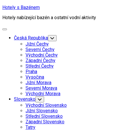
Skip
Hotely s Bazénem
to
Hotely nabízející bazén a ostatní vodní aktivity
content
Expand
Menu
Česká Republika
Toggle
Child
Jižní Čechy
Menu
Severní Čechy
Východní Čechy
Západní Čechy
Střední Čechy
Praha
Vysočina
Jižní Morava
Severní Morava
Východní Morava
Slovensko
Toggle
Child
Východní Slovensko
Menu
Jižní Slovensko
Střední Slovensko
Západní Slovensko
Tatry