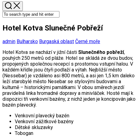
Hotel Kotva Slunečné Pobřeží
admin
Bulharsko
Burgaská oblast
Černé moře
Hotel Kotva se nachází v jižní části
Slunečného pobřeží
,
pouhých 250 metrů od pláže. Hotel se skládá ze dvou budov,
propojených společnou recepcí s prostornou vstupní halou. V
každém křídle jsou čtyři podlaží a výtah. Nejbližší město
(Nessebar) je vzdáleno asi 800 metrů, a asi jen 1,5 km daleko
leží starobylé město Nesebar se stylovými budovami a
kulturně – historickými památkami. V obou směrech jezdí
pravidelná linka hromadné dopravy a minivláček. Hosté mají k
dispozici tři venkovní bazény, z nichž jeden je koncipován jako
bazén plavecký.
Venkovní plavecký bazén
Venkovní zážitkové bazény
Dětské skluzavky
Tobogan