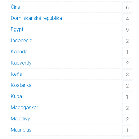
Čína
6
Dominikánská republika
4
Egypt
9
Indonésie
2
Kanada
1
Kapverdy
2
Keňa
3
Kostarika
2
Kuba
1
Madagaskar
2
Maledivy
2
Mauricius
1