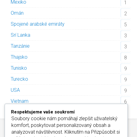
Mexiko
1
Omán
2
Spojené arabské emiráty
5
Srí Lanka
3
Tanzánie
3
Thajsko
8
Tunisko
9
Turecko
9
USA
9
Vietnam
6
Respektujeme vaše soukromí
Soubory cookie nám pomáhají zlepšit uživatelský
komfort, poskytovat personalizovaný obsah a
analyzovat návštěvnost. Kliknutím na
Přizpůsobit
si