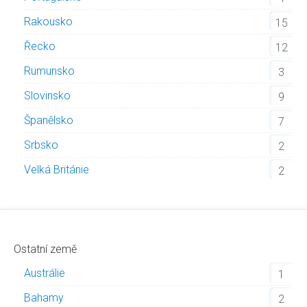
Rakousko
15
Řecko
12
Rumunsko
3
Slovinsko
9
Španělsko
7
Srbsko
2
Velká Británie
2
Ostatní země
Austrálie
1
Bahamy
2