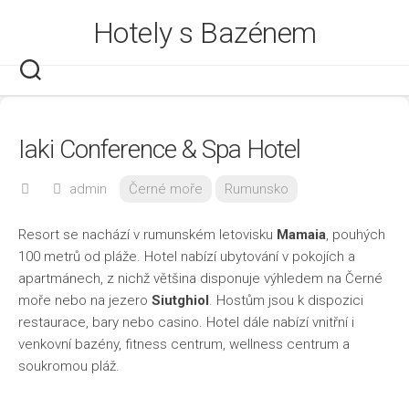
Skip
Hotely s Bazénem
to
content
Iaki Conference & Spa Hotel
admin
Černé moře
Rumunsko
Resort se nachází v rumunském letovisku
Mamaia
, pouhých
100 metrů od pláže. Hotel nabízí ubytování v pokojích a
apartmánech, z nichž většina disponuje výhledem na Černé
moře nebo na jezero
Siutghiol
. Hostům jsou k dispozici
restaurace, bary nebo casino. Hotel dále nabízí vnitřní i
venkovní bazény, fitness centrum, wellness centrum a
soukromou pláž.