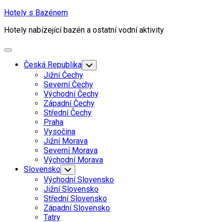
Skip
Hotely s Bazénem
to
Hotely nabízející bazén a ostatní vodní aktivity
content
Expand
Menu
Current
Česká Republika
Toggle
Child
Page
Jižní Čechy
Menu
Parent
Severní Čechy
Východní Čechy
Západní Čechy
Střední Čechy
Praha
Vysočina
Jižní Morava
Current
Severní Morava
Page
Current
Východní Morava
Parent
Page
Slovensko
Toggle
Child
Parent
Východní Slovensko
Menu
Jižní Slovensko
Střední Slovensko
Západní Slovensko
Tatry