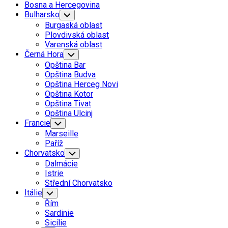
Bosna a Hercegovina
Bulharsko
Toggle
Child
Burgaská oblast
Menu
Plovdivská oblast
Varenská oblast
Černá Hora
Toggle
Child
Opština Bar
Menu
Opština Budva
Opština Herceg Novi
Opština Kotor
Opština Tivat
Opština Ulcinj
Francie
Toggle
Child
Marseille
Menu
Paříž
Chorvatsko
Toggle
Child
Dalmácie
Menu
Istrie
Střední Chorvatsko
Itálie
Toggle
Child
Řím
Menu
Sardinie
Sicílie