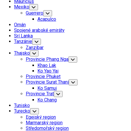
Mauricius
Mexiko
Toggle
Child
Guerrero
Toggle
Menu
Child
Acapulco
Menu
Omán
Spojené arabské emiráty
Srí Lanka
Tanzánie
Toggle
Child
Zanzibar
Menu
Thajsko
Toggle
Child
Provincie Phang Nga
Toggle
Menu
Child
Khao Lak
Menu
Ko Yao Yai
Provincie Phuket
Provincie Surat Thani
Toggle
Child
Ko Samui
Menu
Provincie Trat
Toggle
Child
Ko Chang
Menu
Tunisko
Turecko
Toggle
Child
Egejský region
Menu
Marmarský region
Středomořský region