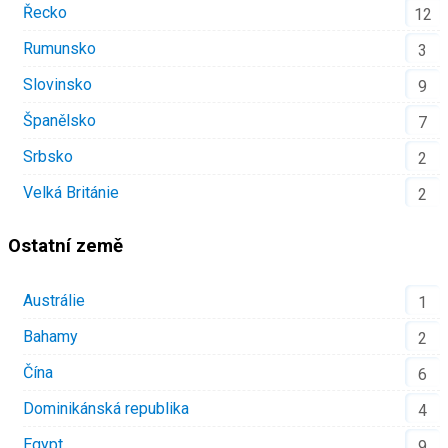
Řecko
12
Rumunsko
3
Slovinsko
9
Španělsko
7
Srbsko
2
Velká Británie
2
Ostatní země
Austrálie
1
Bahamy
2
Čína
6
Dominikánská republika
4
Egypt
9