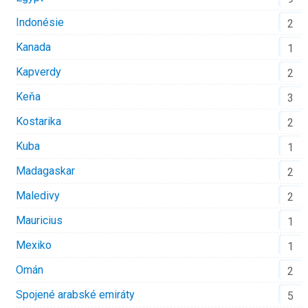
Indonésie
2
Kanada
1
Kapverdy
2
Keňa
3
Kostarika
2
Kuba
1
Madagaskar
2
Maledivy
2
Mauricius
1
Mexiko
1
Omán
2
Spojené arabské emiráty
5