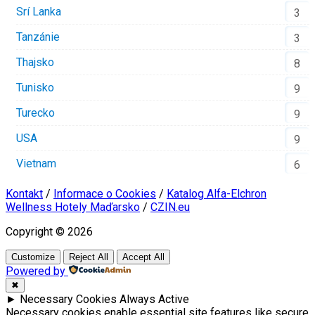
Srí Lanka
3
Tanzánie
3
Thajsko
8
Tunisko
9
Turecko
9
USA
9
Vietnam
6
Kontakt
/
Informace o Cookies
/
Katalog Alfa-Elchron
Wellness Hotely Maďarsko
/
CZIN.eu
Copyright © 2026
Customize
Reject All
Accept All
Powered by
✖
►
Necessary Cookies
Always Active
Necessary cookies enable essential site features like secure