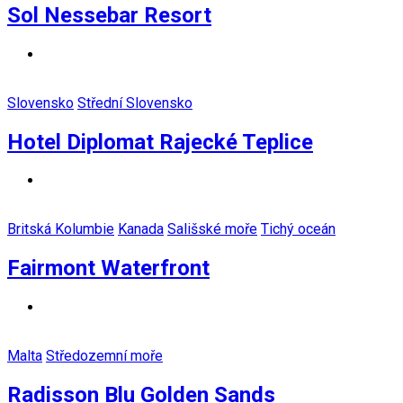
Sol Nessebar Resort
Slovensko
Střední Slovensko
Hotel Diplomat Rajecké Teplice
Britská Kolumbie
Kanada
Sališské moře
Tichý oceán
Fairmont Waterfront
Malta
Středozemní moře
Radisson Blu Golden Sands