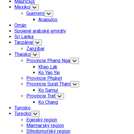
Mauricius
Mexiko
Toggle
Child
Guerrero
Toggle
Menu
Child
Acapulco
Menu
Omán
Spojené arabské emiráty
Srí Lanka
Tanzánie
Toggle
Child
Zanzibar
Menu
Thajsko
Toggle
Child
Provincie Phang Nga
Toggle
Menu
Child
Khao Lak
Menu
Ko Yao Yai
Provincie Phuket
Provincie Surat Thani
Toggle
Child
Ko Samui
Menu
Provincie Trat
Toggle
Child
Ko Chang
Menu
Tunisko
Turecko
Toggle
Child
Egejský region
Menu
Marmarský region
Středomořský region