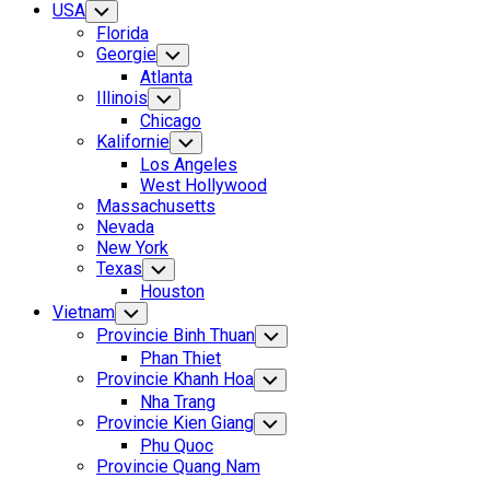
USA
Toggle
Child
Florida
Menu
Georgie
Toggle
Child
Atlanta
Menu
Illinois
Toggle
Child
Chicago
Menu
Kalifornie
Toggle
Child
Los Angeles
Menu
West Hollywood
Massachusetts
Nevada
New York
Texas
Toggle
Child
Houston
Menu
Vietnam
Toggle
Child
Provincie Binh Thuan
Toggle
Menu
Child
Phan Thiet
Menu
Provincie Khanh Hoa
Toggle
Child
Nha Trang
Menu
Provincie Kien Giang
Toggle
Child
Phu Quoc
Menu
Provincie Quang Nam