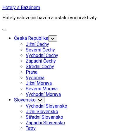
Skip
Hotely s Bazénem
to
Hotely nabízející bazén a ostatní vodní aktivity
content
Expand
Menu
Česká Republika
Toggle
Child
Jižní Čechy
Menu
Severní Čechy
Východní Čechy
Západní Čechy
Střední Čechy
Praha
Vysočina
Jižní Morava
Severní Morava
Východní Morava
Slovensko
Toggle
Child
Východní Slovensko
Menu
Jižní Slovensko
Střední Slovensko
Západní Slovensko
Tatry