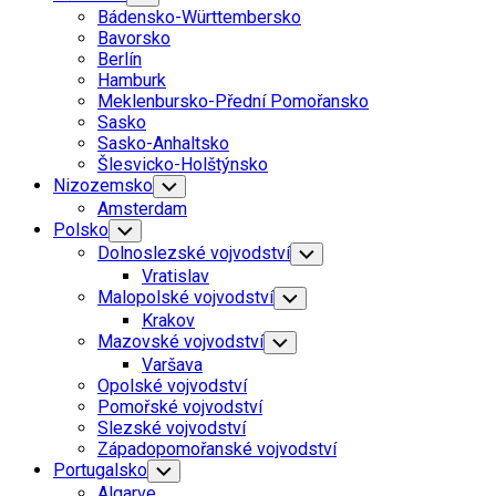
Child
Bádensko-Württembersko
Menu
Bavorsko
Berlín
Hamburk
Meklenbursko-Přední Pomořansko
Sasko
Sasko-Anhaltsko
Šlesvicko-Holštýnsko
Nizozemsko
Toggle
Child
Amsterdam
Menu
Polsko
Toggle
Child
Dolnoslezské vojvodství
Toggle
Menu
Child
Vratislav
Menu
Malopolské vojvodství
Toggle
Child
Krakov
Menu
Mazovské vojvodství
Toggle
Child
Varšava
Menu
Opolské vojvodství
Pomořské vojvodství
Slezské vojvodství
Západopomořanské vojvodství
Portugalsko
Toggle
Child
Algarve