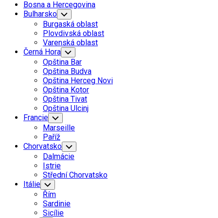
Bosna a Hercegovina
Bulharsko
Toggle
Child
Burgaská oblast
Menu
Plovdivská oblast
Varenská oblast
Černá Hora
Toggle
Child
Opština Bar
Menu
Opština Budva
Opština Herceg Novi
Opština Kotor
Opština Tivat
Opština Ulcinj
Francie
Toggle
Child
Marseille
Menu
Paříž
Chorvatsko
Toggle
Child
Dalmácie
Menu
Istrie
Střední Chorvatsko
Itálie
Toggle
Child
Řím
Menu
Sardinie
Sicílie