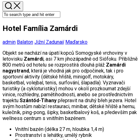
Hotel Família Zamárdi
admin
Balaton
Jižní Zadunají
Maďarsko
Objekt se nachází na úpatí kopců Somogyské vrchoviny v
letovisku
Zamárdi
, asi 7 km jihozápadně od Siófoku. Přibližně
800 metrů od hotelu se rozprostírá dlouhá pláž
Zamárdi
nagystrand
, která je vhodná jak pro odpočinek, tak i pro
sportovní aktivity (dětské hřiště, minigolf, motokáry,
basketbal, volejbal, tenis, surfování, šlapadla). Vyznavači
turistiky (a cykloturistiky) mohou v okolí prozkoumat zdejší
vinice, rozhledny, pamětihodnosti, anebo se prostřednictvím
trajektu
Szántód-Tihany
přepravit na druhý břeh jezera. Hotel
svým hostům nabízí restauraci, minibar, dětské hřiště a hernu,
kulečník, ping-pong, šipky, basketbalový koš, a především pak
wellness centrum s vnitřním bazénem.
Vnitřní bazén (délka 27 m, hloubka 1,4 m)
Prostranství s lehátky, umělý rybník