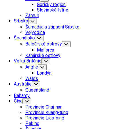
Child
Gorický region
Menu
Slovinská Istrie
Zámuří
Srbsko
Toggle
Child
Šumadija a západní Srbsko
Menu
Vojvodina
Španělsko
Toggle
Child
Baleárské ostrovy
Toggle
Menu
Child
Mallorca
Menu
Kanárské ostrovy
Velká Británie
Toggle
Child
Anglie
Toggle
Menu
Child
Londýn
Menu
Wales
Austrálie
Toggle
Child
Queensland
Menu
Bahamy
Čína
Toggle
Child
Provincie Chaj-nan
Menu
Provincie Kuang-tung
Provincie Liao-ning
Peking
Šanghaj