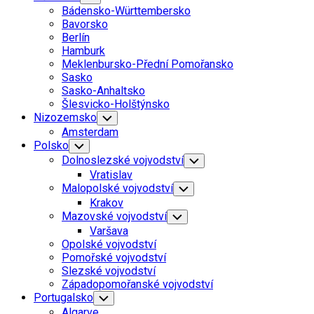
Child
Bádensko-Württembersko
Menu
Bavorsko
Berlín
Hamburk
Meklenbursko-Přední Pomořansko
Sasko
Sasko-Anhaltsko
Šlesvicko-Holštýnsko
Nizozemsko
Toggle
Child
Amsterdam
Menu
Polsko
Toggle
Child
Dolnoslezské vojvodství
Toggle
Menu
Child
Vratislav
Menu
Malopolské vojvodství
Toggle
Child
Krakov
Menu
Mazovské vojvodství
Toggle
Child
Varšava
Menu
Opolské vojvodství
Pomořské vojvodství
Slezské vojvodství
Západopomořanské vojvodství
Portugalsko
Toggle
Child
Algarve