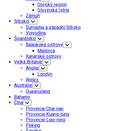
Child
Gorický region
Menu
Slovinská Istrie
Zámuří
Srbsko
Toggle
Child
Šumadija a západní Srbsko
Menu
Vojvodina
Španělsko
Toggle
Child
Baleárské ostrovy
Toggle
Menu
Child
Mallorca
Menu
Kanárské ostrovy
Velká Británie
Toggle
Child
Anglie
Toggle
Menu
Child
Londýn
Menu
Wales
Austrálie
Toggle
Child
Queensland
Menu
Bahamy
Čína
Toggle
Child
Provincie Chaj-nan
Menu
Provincie Kuang-tung
Provincie Liao-ning
Peking
Šanghaj