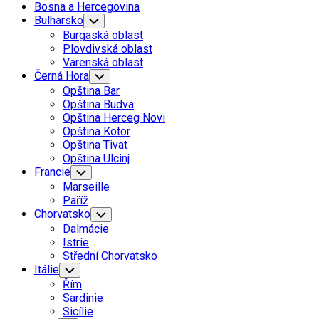
Bosna a Hercegovina
Bulharsko
Toggle
Child
Burgaská oblast
Menu
Plovdivská oblast
Varenská oblast
Černá Hora
Toggle
Child
Opština Bar
Menu
Opština Budva
Opština Herceg Novi
Opština Kotor
Opština Tivat
Opština Ulcinj
Francie
Toggle
Child
Marseille
Menu
Paříž
Current
Chorvatsko
Toggle
Child
Page
Dalmácie
Menu
Parent
Current
Istrie
Page
Střední Chorvatsko
Parent
Itálie
Toggle
Child
Řím
Menu
Sardinie
Sicílie