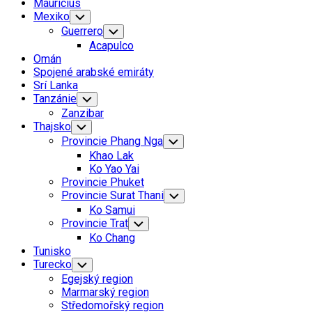
Mauricius
Mexiko
Toggle
Child
Guerrero
Toggle
Menu
Child
Acapulco
Menu
Omán
Spojené arabské emiráty
Srí Lanka
Tanzánie
Toggle
Child
Zanzibar
Menu
Thajsko
Toggle
Child
Provincie Phang Nga
Toggle
Menu
Child
Khao Lak
Menu
Ko Yao Yai
Provincie Phuket
Provincie Surat Thani
Toggle
Child
Ko Samui
Menu
Provincie Trat
Toggle
Child
Ko Chang
Menu
Tunisko
Turecko
Toggle
Child
Egejský region
Menu
Marmarský region
Středomořský region