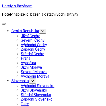
Skip
Hotely s Bazénem
to
Hotely nabízející bazén a ostatní vodní aktivity
content
Expand
Menu
Česká Republika
Toggle
Child
Jižní Čechy
Menu
Severní Čechy
Východní Čechy
Západní Čechy
Střední Čechy
Praha
Vysočina
Jižní Morava
Severní Morava
Východní Morava
Slovensko
Toggle
Child
Východní Slovensko
Menu
Jižní Slovensko
Střední Slovensko
Západní Slovensko
Tatry